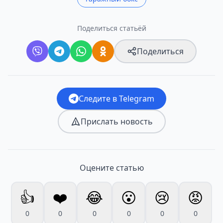
Поделиться статьёй
Поделиться
Следите в Telegram
Прислать новость
Оцените статью
👍
❤️
😂
😮
😢
😡
0
0
0
0
0
0