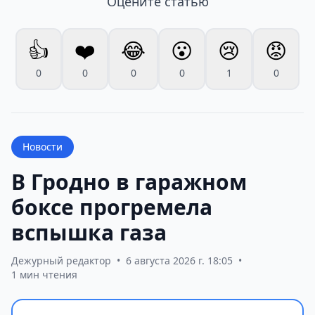
Оцените статью
👍
❤️
😂
😮
😢
😡
0
0
0
0
1
0
Новости
В Гродно в гаражном
боксе прогремела
вспышка газа
Дежурный редактор
•
6 августа 2026 г. 18:05
•
1 мин чтения