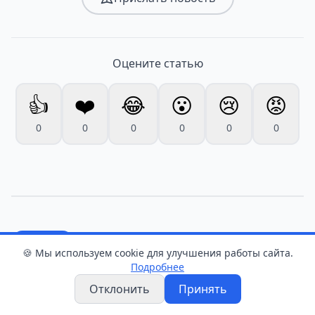
Оцените статью
👍
❤️
😂
😮
😢
😡
0
0
0
0
0
0
Новости
🍪 Мы используем cookie для улучшения работы сайта.
Подробнее
Семейный спор из-за
Отклонить
Принять
наследства: житель