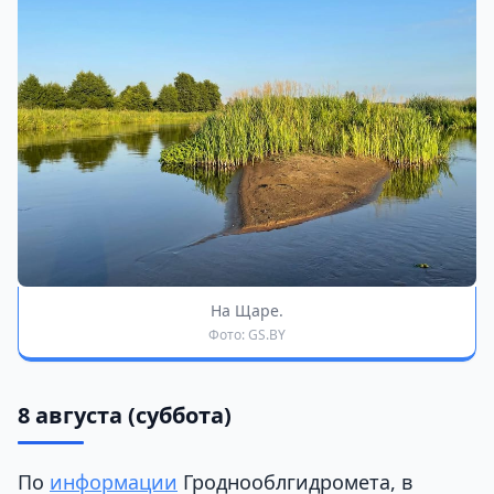
На Щаре.
Фото: GS.BY
8 августа (суббота)
По
информации
Гроднооблгидромета, в