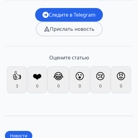
Следите в Telegram
Прислать новость
Оцените статью
👍
❤️
😂
😮
😢
😡
3
0
0
0
0
0
Новости