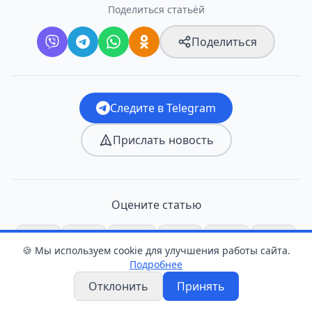
Поделиться статьёй
Поделиться
Следите в Telegram
Прислать новость
Оцените статью
👍
❤️
😂
😮
😢
😡
🍪 Мы используем cookie для улучшения работы сайта.
Подробнее
0
0
0
0
0
0
Отклонить
Принять