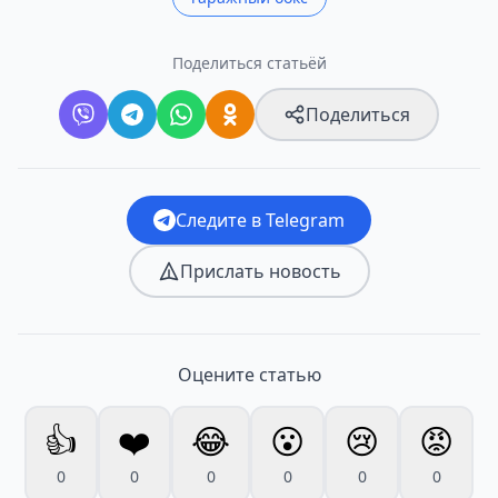
Поделиться статьёй
Поделиться
Следите в Telegram
Прислать новость
Оцените статью
👍
❤️
😂
😮
😢
😡
0
0
0
0
0
0