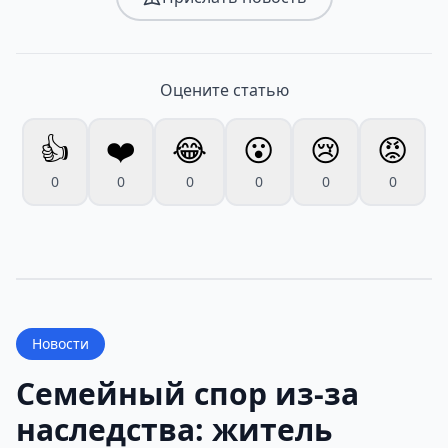
Оцените статью
👍
❤️
😂
😮
😢
😡
0
0
0
0
0
0
Новости
Семейный спор из-за
наследства: житель