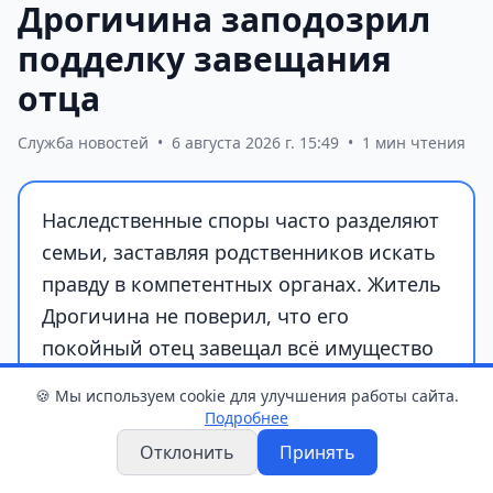
Дрогичина заподозрил
подделку завещания
отца
Служба новостей
•
6 августа 2026 г. 15:49
•
1 мин чтения
Наследственные споры часто разделяют
семьи, заставляя родственников искать
правду в компетентных органах. Житель
Дрогичина не поверил, что его
покойный отец завещал всё имущество
сестре, и заявил о возможной подделке
🍪 Мы используем cookie для улучшения работы сайта.
документа. Однако вмешательство
Подробнее
специалистов помогло разрешить
Отклонить
Принять
конфликт и подтвердить подлинность