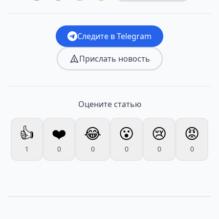
Следите в Telegram
Прислать новость
Оцените статью
👍
❤️
😂
😮
😢
😡
1
0
0
0
0
0