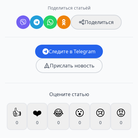
Поделиться статьёй
Поделиться
Следите в Telegram
Прислать новость
Оцените статью
👍
❤️
😂
😮
😢
😡
0
0
0
0
0
0