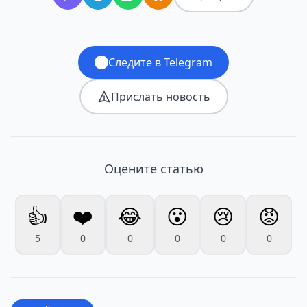
Следите в Telegram
Прислать новость
Оцените статью
👍
❤️
😂
😮
😢
😡
5
0
0
0
0
0