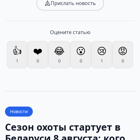
Прислать новость
Оцените статью
👍
❤️
😂
😮
😢
😡
1
0
0
0
1
0
Новости
Сезон охоты стартует в
Беларуси 8 августа: кого