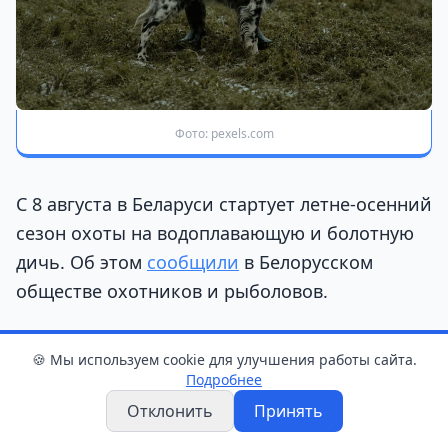
Фото: pexels.com
С 8 августа в Беларуси стартует летне-осенний
сезон охоты на водоплавающую и болотную
дичь. Об этом
сообщили
в Белорусском
обществе охотников и рыболовов.
С этого дня разрешена охота на
🍪 Мы используем cookie для улучшения работы сайта.
водоплавающую дичь, кроме гусей, а также
Подробнее
на болотную дичь, вальдшнепа, вяхиря,
Отклонить
Принять
сизого голубя, перепела и фазана.