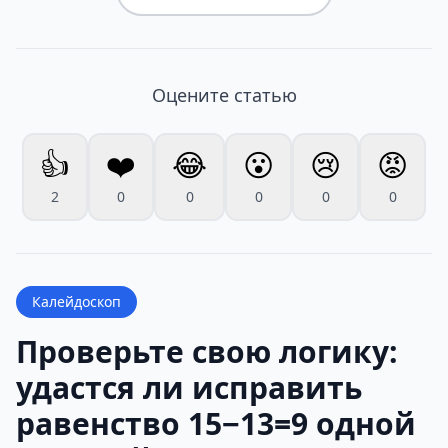
Оцените статью
👍
❤️
😂
😮
😢
😡
2
0
0
0
0
0
Калейдоскоп
Проверьте свою логику:
удастся ли исправить
равенство 15−13=9 одной