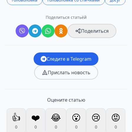
Поделиться статьёй
Поделиться
Следите в Telegram
Прислать новость
Оцените статью
👍
❤️
😂
😮
😢
😡
0
0
0
0
0
0