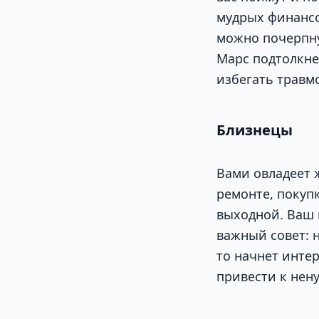
мудрых финансо
можно почерпну
Марс подтолкне
избегать травм
Близнецы
Вами овладеет 
ремонте, покуп
выходной. Ваш 
важный совет: н
то начнет интер
привести к нен