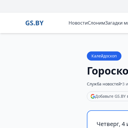
Новости
Слоним
Загадки 
Калейдоскоп
Гороско
Служба новостей
•
3 
Добавьте GS.BY
Четверг, 4