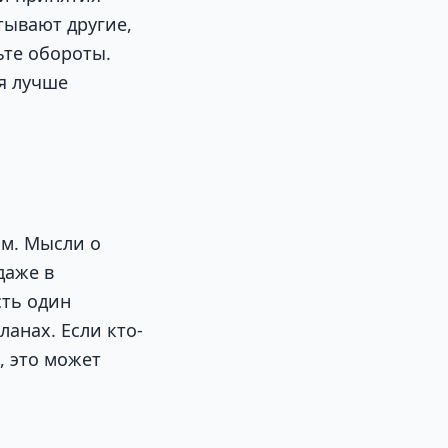
тывают другие,
ьте обороты.
я лучше
ым. Мысли о
даже в
сть один
анах. Если кто-
, это может