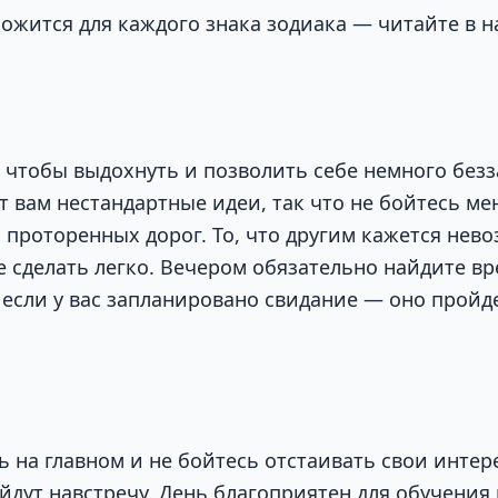
ложится для каждого знака зодиака — читайте в 
 чтобы выдохнуть и позволить себе немного безз
т вам нестандартные идеи, так что не бойтесь м
с проторенных дорог. То, что другим кажется нев
е сделать легко. Вечером обязательно найдите вр
а если у вас запланировано свидание — оно пройд
ь на главном и не бойтесь отстаивать свои инте
ойдут навстречу. День благоприятен для обучения