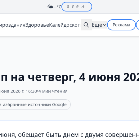
🌤️
--°C
$
--
€
--
₽
--
zł
--
мироздания
Здоровье
Калейдоскоп
Ещё
Реклама
п на четверг, 4 июня 20
июня 2026 г. 16:30
•
4 мин чтения
 в избранные источники Google
 июня, обещает быть днем с двумя соверше