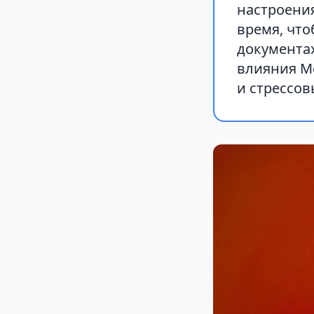
настроения
время, что
документах
влияния М
и стрессов