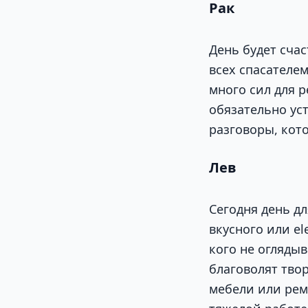
Рак
День будет счас
всех спасателем
много сил для р
обязательно ус
разговоры, кот
Лев
Сегодня день д
вкусного или el
кого не оглядыв
благоволят тво
мебели или рем