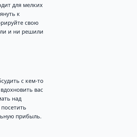
одит для мелких
януть к
орируйте свою
али и ни решили
судить с кем-то
 вдохновить вас
мать над
 посетить
льную прибыль.