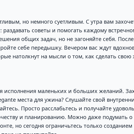
тливым, но немного суетливым. С утра вам захоче
: раздавать советы и помогать каждому встречном
ешения общих задач, но не загоняйте себя. После
тройте себе передышку. Вечером вас ждут вдохн
орые натолкнут на мысли о том, как сделать свою
ля исполнения маленьких и больших желаний. За
egante места для ужина? Слушайте свой внутренни
айтесь. Просто расслабьтесь и получайте удовол
рчеству и планированию. Можно даже подумать о
онте, но сегодня ограничьтесь только созданием