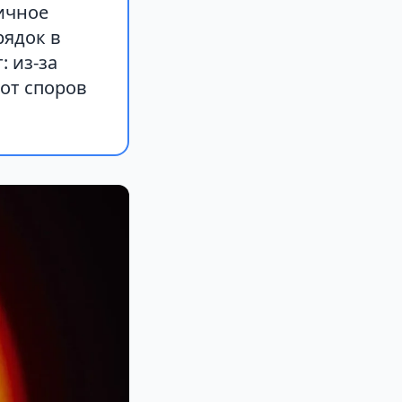
личное
рядок в
 из-за
от споров