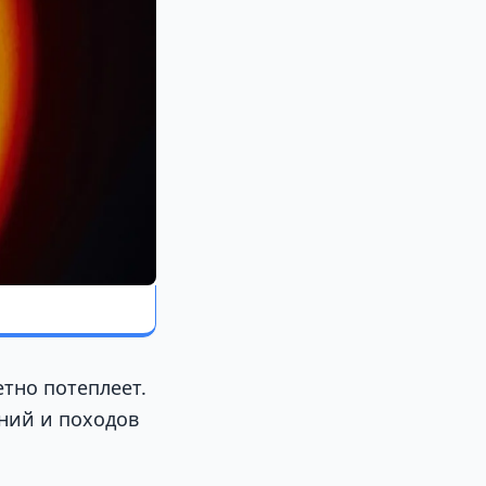
етно потеплеет.
аний и походов