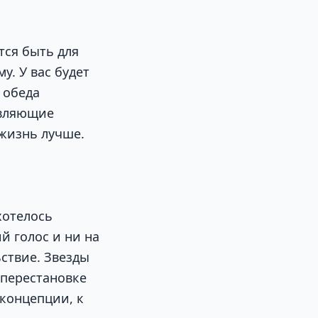
тся быть для
у. У вас будет
 обеда
овляющие
 жизнь лучше.
хотелось
й голос и ни на
ьствие. Звезды
 перестановке
 концепции, к