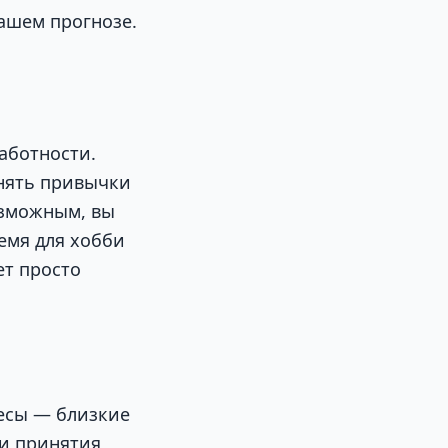
нашем прогнозе.
аботности.
енять привычки
озможным, вы
емя для хобби
ет просто
ресы — близкие
 и принятия