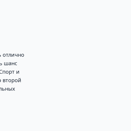
ь отлично
ь шанс
 Спорт и
о второй
альных