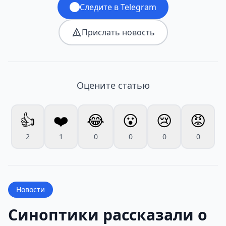
Следите в Telegram
Прислать новость
Оцените статью
👍
❤️
😂
😮
😢
😡
2
1
0
0
0
0
Новости
Синоптики рассказали о