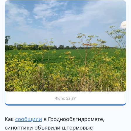
Фото: GS.BY
Как
сообщили
в Гроднооблгидромете,
синоптики объявили штормовые