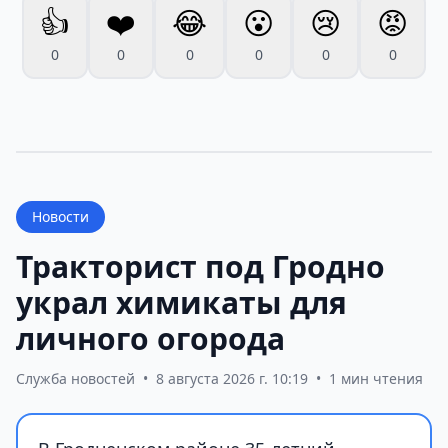
👍
❤️
😂
😮
😢
😡
0
0
0
0
0
0
Новости
Тракторист под Гродно
украл химикаты для
личного огорода
Служба новостей
•
8 августа 2026 г. 10:19
•
1 мин чтения