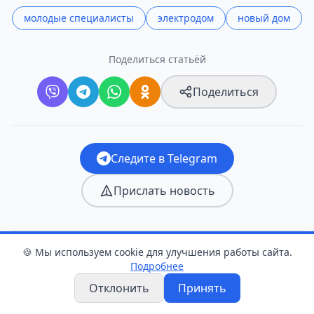
молодые специалисты
электродом
новый дом
Поделиться статьёй
Поделиться
Следите в Telegram
Прислать новость
🍪 Мы используем cookie для улучшения работы сайта.
Оцените статью
Подробнее
Отклонить
Принять
👍
❤️
😂
😮
😢
😡