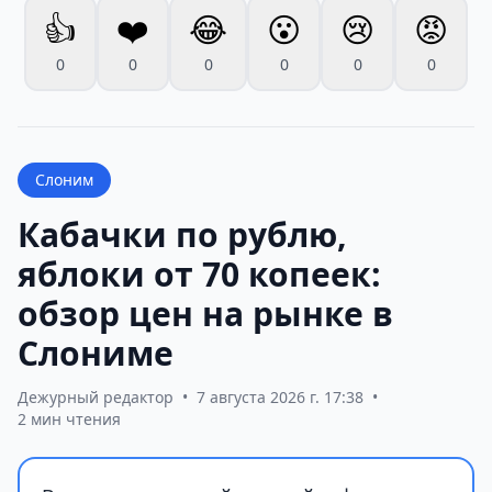
👍
❤️
😂
😮
😢
😡
0
0
0
0
0
0
Слоним
Кабачки по рублю,
яблоки от 70 копеек:
обзор цен на рынке в
Слониме
Дежурный редактор
•
7 августа 2026 г. 17:38
•
2 мин чтения