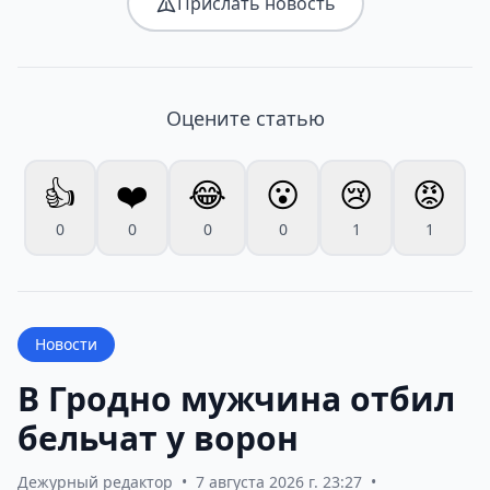
Прислать новость
Оцените статью
👍
❤️
😂
😮
😢
😡
0
0
0
0
1
1
Новости
В Гродно мужчина отбил
бельчат у ворон
Дежурный редактор
•
7 августа 2026 г. 23:27
•