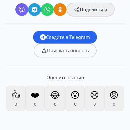
Поделиться
Следите в Telegram
Прислать новость
Оцените статью
👍
❤️
😂
😮
😢
😡
3
0
0
0
0
0