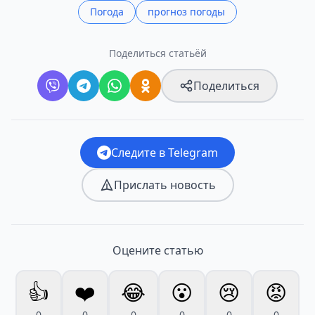
Погода
прогноз погоды
Поделиться статьёй
Поделиться
Следите в Telegram
Прислать новость
Оцените статью
👍
❤️
😂
😮
😢
😡
0
0
0
0
0
0