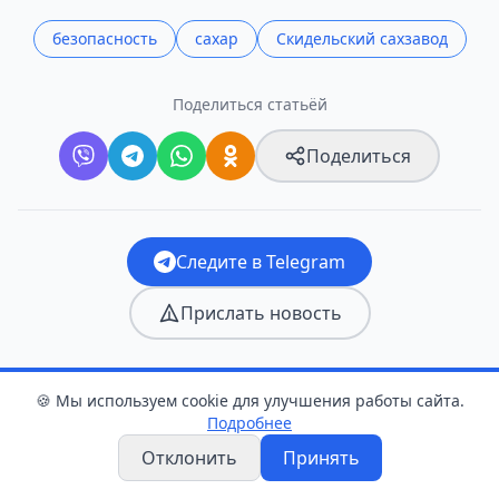
безопасность
сахар
Скидельский сахзавод
Поделиться статьёй
Поделиться
Следите в Telegram
Прислать новость
🍪 Мы используем cookie для улучшения работы сайта.
Оцените статью
Подробнее
Отклонить
Принять
👍
❤️
😂
😮
😢
😡