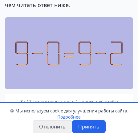
чем читать ответ ниже.
За 11 секунд переставьте 1 спичку так, чтобы
неверное равенство стало верным Фото: GS.BY
🍪 Мы используем cookie для улучшения работы сайта.
Подробнее
Отклонить
Принять
📊 Опрос