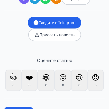
Следите в Telegram
Прислать новость
Оцените статью
👍
❤️
😂
😮
😢
😡
0
0
0
0
0
0