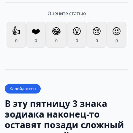
Оцените статью
👍
❤️
😂
😮
😢
😡
0
0
0
0
0
0
Калейдоскоп
В эту пятницу 3 знака
зодиака наконец-то
оставят позади сложный