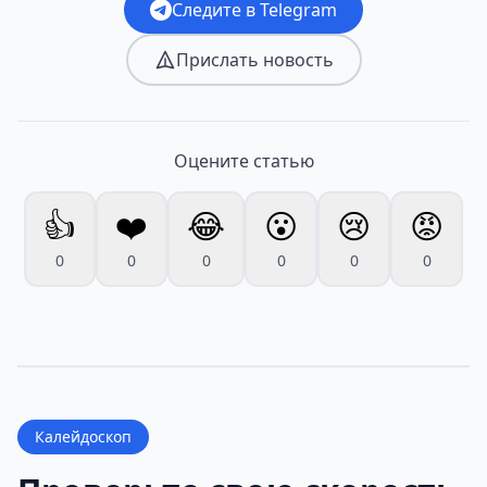
Следите в Telegram
Прислать новость
Оцените статью
👍
❤️
😂
😮
😢
😡
0
0
0
0
0
0
Калейдоскоп