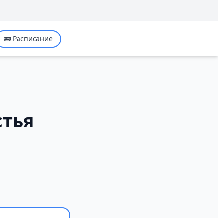
🚌 Расписание
стья