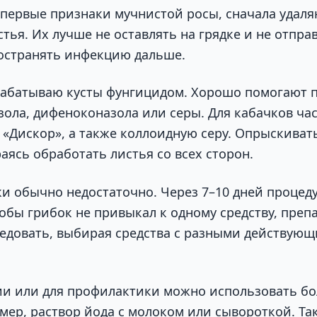
 первые признаки мучнистой росы, сначала удал
ья. Их лучше не оставлять на грядке и не отправ
остранять инфекцию дальше.
рабатываю кусты фунгицидом. Хорошо помогают 
зола, дифеноконазола или серы. Для кабачков ча
, «Дискор», а также коллоидную серу. Опрыскиват
аясь обработать листья со всех сторон.
и обычно недостаточно. Через 7–10 дней процед
тобы грибок не привыкал к одному средству, преп
едовать, выбирая средства с разными действую
ии или для профилактики можно использовать бо
мер, раствор йода с молоком или сывороткой. Та