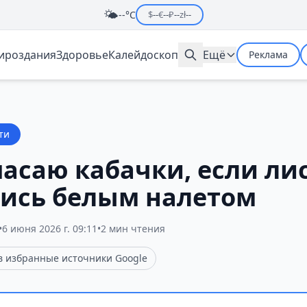
🌤️
--°C
$
--
€
--
₽
--
zł
--
мироздания
Здоровье
Калейдоскоп
Ещё
Реклама
ти
пасаю кабачки, если ли
ись белым налетом
•
6 июня 2026 г. 09:11
•
2 мин чтения
 в избранные источники Google