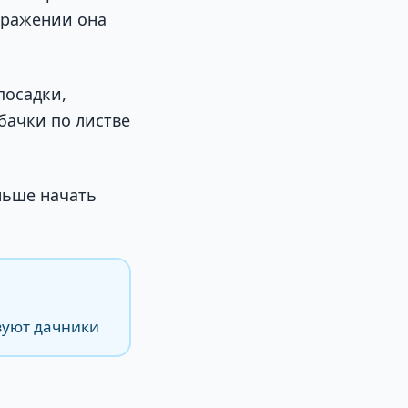
оражении она
посадки,
бачки по листве
аньше начать
зуют дачники