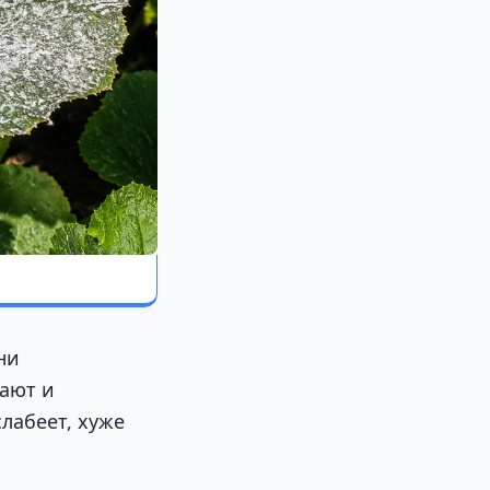
ни
хают и
лабеет, хуже