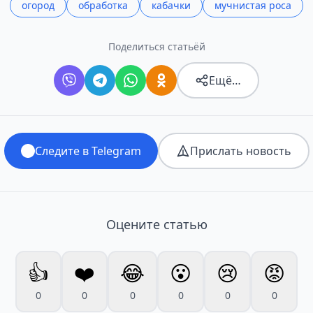
огород
обработка
кабачки
мучнистая роса
Поделиться статьёй
Ещё…
Следите в Telegram
Прислать новость
Оцените статью
👍
❤️
😂
😮
😢
😡
0
0
0
0
0
0