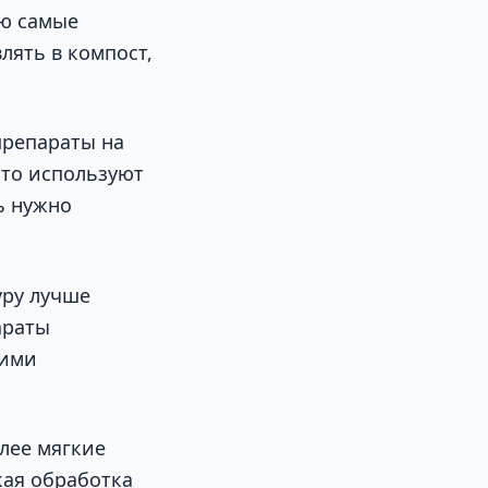
яю самые
лять в компост,
препараты на
сто используют
ь нужно
уру лучше
араты
щими
лее мягкие
кая обработка