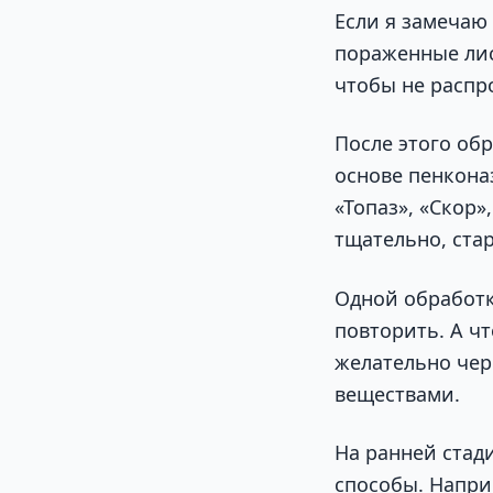
Если я замечаю
пораженные лист
чтобы не распр
После этого об
основе пенкона
«Топаз», «Скор»
тщательно, стар
Одной обработк
повторить. А ч
желательно чер
веществами.
На ранней стад
способы. Напри