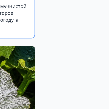
о мучнистой
оторое
огоду, а