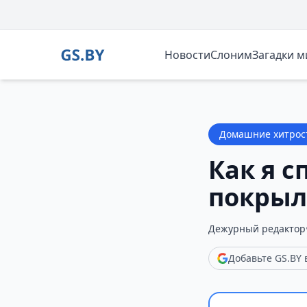
Новости
Слоним
Загадки 
Домашние хитрос
Как я с
покрыл
Дежурный редактор
Добавьте GS.BY