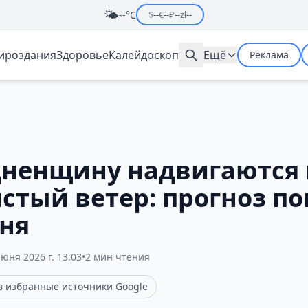
🌤️
--°C
$
--
€
--
₽
--
zł
--
мироздания
Здоровье
Калейдоскоп
Ещё
Реклама
дненщину надвигаются 
стый ветер: прогноз по
юня
июня 2026 г. 13:03
•
2 мин чтения
 в избранные источники Google