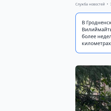
Служба новостей
•
В Гродненс
Вилиймайты
более неде
километрах