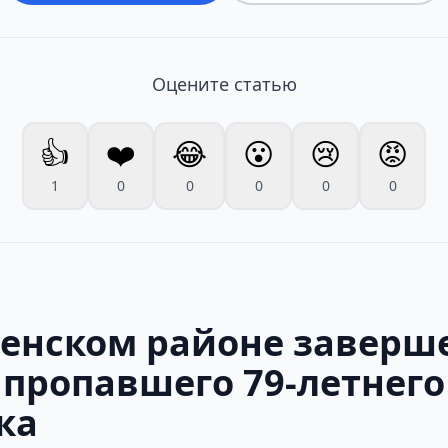
Оцените статью
👍
❤️
😂
😮
😢
😡
1
0
0
0
0
0
ненском районе заверш
 пропавшего 79-летнего
ка