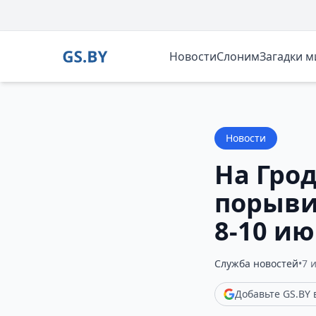
Новости
Слоним
Загадки 
Новости
На Гро
порыви
8-10 и
Служба новостей
•
7 
Добавьте GS.BY