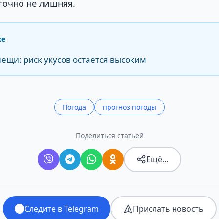
 точно не лишняя.
же
ещи: риск укусов остается высоким
Погода
прогноз погоды
Поделиться статьёй
Ещё…
Следите в Telegram
Прислать новость