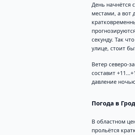
День начнётся 
местами, а вот
кратковременн
прогнозируются 
секунду. Так чт
улице, стоит бы
Ветер северо-з
составит +11...
давление ночью
Погода в Гро
В областном цен
прольётся крат