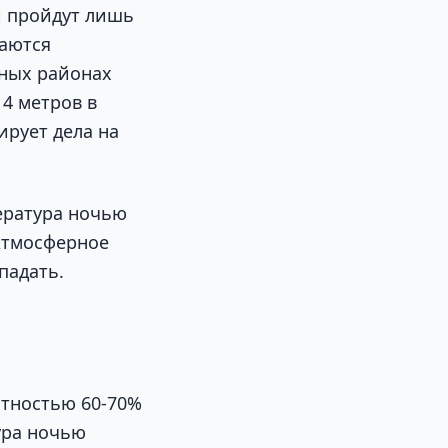
и пройдут лишь
даются
ных районах
14 метров в
ирует дела на
пература ночью
 Атмосферное
падать.
ятностью 60-70%
ура ночью