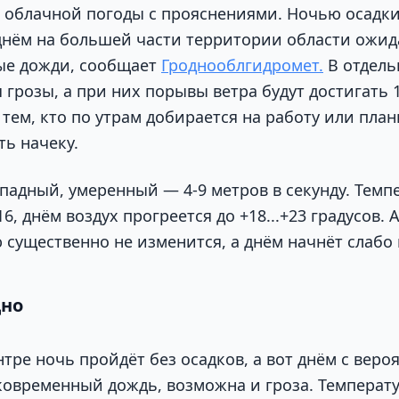
с облачной погоды с прояснениями. Ночью осадк
 днём на большей части территории области ожи
ые дожди, сообщает
Гроднооблгидромет.
В отдель
грозы, а при них порывы ветра будут достигать 
о тем, кто по утрам добирается на работу или план
ть начеку.
ападный, умеренный — 4-9 метров в секунду. Тем
+16, днём воздух прогреется до +18...+23 градусов.
 существенно не изменится, а днём начнёт слабо 
дно
тре ночь пройдёт без осадков, а вот днём с веро
ковременный дождь, возможна и гроза. Температ