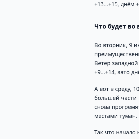
+13...+15, днём +
Что будет во 
Во вторник, 9 
преимущественн
Ветер западной 
+9...+14, зато д
А вот в среду, 
большей части 
снова прогремят
местами туман. 
Так что начало