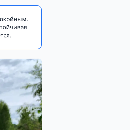
покойным.
стойчивая
тся.