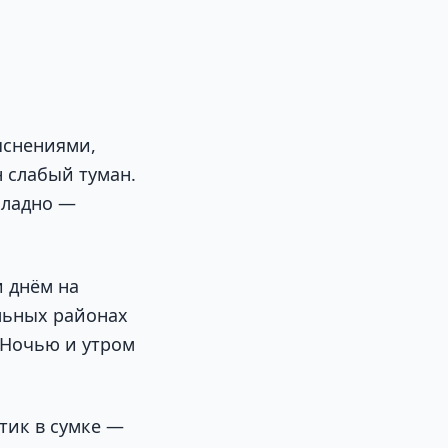
яснениями,
 слабый туман.
хладно —
и днём на
льных районах
. Ночью и утром
тик в сумке —