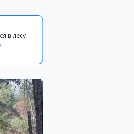
я в лесу
х