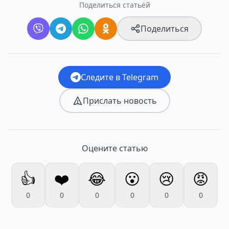
Поделиться статьёй
Поделиться
Следите в Telegram
Прислать новость
Оцените статью
👍
❤️
😂
😮
😢
😡
0
0
0
0
0
0