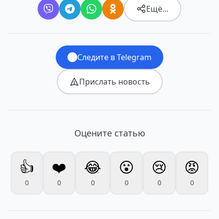
Ещё…
Следите в Telegram
Прислать новость
Оцените статью
👍
❤️
😂
😮
😢
😡
0
0
0
0
0
0