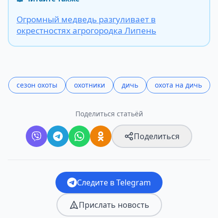
Огромный медведь разгуливает в
окрестностях агрогородка Липень
сезон охоты
охотники
дичь
охота на дичь
Поделиться статьёй
Поделиться
Следите в Telegram
Прислать новость