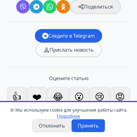
Поделиться
Следите в Telegram
Прислать новость
Оцените статью
👍
❤️
😂
😮
😢
😡
0
0
0
0
0
0
🍪 Мы используем cookie для улучшения работы сайта.
Подробнее
Отклонить
Принять