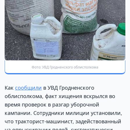
Фото: УВД Гродненского облисполкома
Как
сообщили
в УВД Гродненского
облисполкома, факт хищения вскрылся во
время проверок в разгар уборочной
кампании. Сотрудники милиции установили,
что тракторист-машинист, задействованный
на опрыскивании полей, систематически