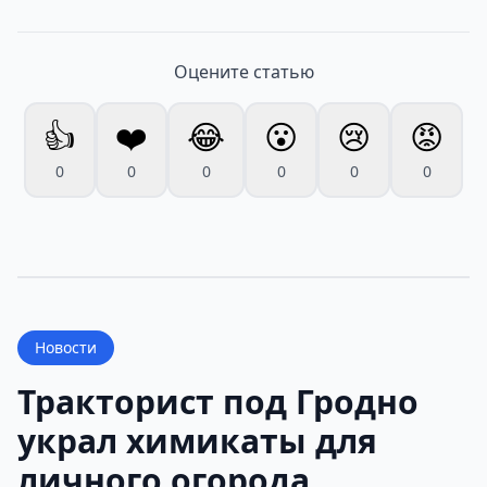
Оцените статью
👍
❤️
😂
😮
😢
😡
0
0
0
0
0
0
Новости
Тракторист под Гродно
украл химикаты для
личного огорода