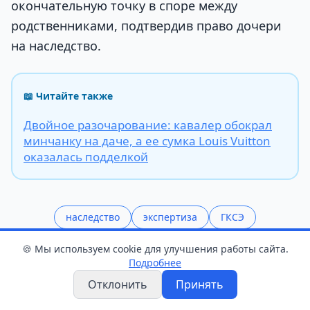
окончательную точку в споре между
родственниками, подтвердив право дочери
на наследство.
📖 Читайте также
Двойное разочарование: кавалер обокрал
минчанку на даче, а ее сумка Louis Vuitton
оказалась подделкой
наследство
экспертиза
ГКСЭ
🍪 Мы используем cookie для улучшения работы сайта.
Поделиться статьёй
Подробнее
Отклонить
Принять
Поделиться