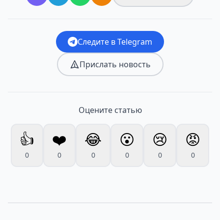
Следите в Telegram
Прислать новость
Оцените статью
👍
❤️
😂
😮
😢
😡
0
0
0
0
0
0