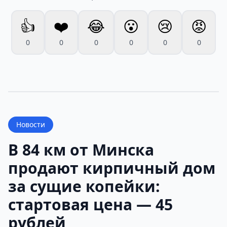
👍
❤️
😂
😮
😢
😡
0
0
0
0
0
0
Новости
В 84 км от Минска
продают кирпичный дом
за сущие копейки:
стартовая цена — 45
рублей