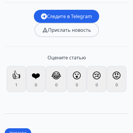
Следите в Telegram
Прислать новость
Оцените статью
👍
❤️
😂
😮
😢
😡
1
0
0
0
0
0
Новости