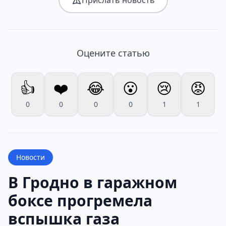
Прислать новость
Оцените статью
👍
❤️
😂
😮
😢
😡
0
0
0
0
1
1
Новости
В Гродно в гаражном
боксе прогремела
вспышка газа