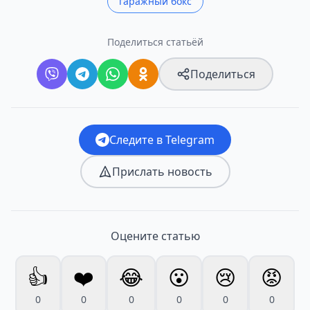
гаражный бокс
Поделиться статьёй
Поделиться
Следите в Telegram
Прислать новость
Оцените статью
👍
❤️
😂
😮
😢
😡
0
0
0
0
0
0