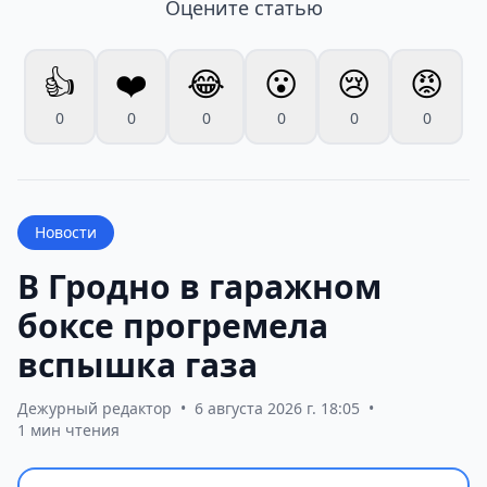
Оцените статью
👍
❤️
😂
😮
😢
😡
0
0
0
0
0
0
Новости
В Гродно в гаражном
боксе прогремела
вспышка газа
Дежурный редактор
•
6 августа 2026 г. 18:05
•
1 мин чтения