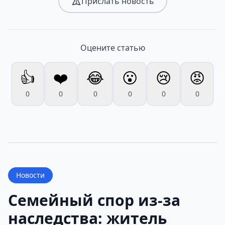
Прислать новость
Оцените статью
👍
❤️
😂
😮
😢
😡
0
0
0
0
0
0
Новости
Семейный спор из-за
наследства: житель