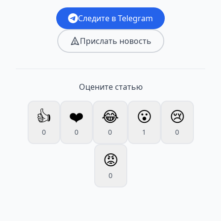
Следите в Telegram
Прислать новость
Оцените статью
👍
❤️
😂
😮
😢
0
0
0
1
0
😡
0