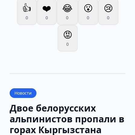
👍
❤️
😂
😮
😢
0
0
0
0
0
😡
0
Новости
Двое белорусских
альпинистов пропали в
горах Кыргызстана