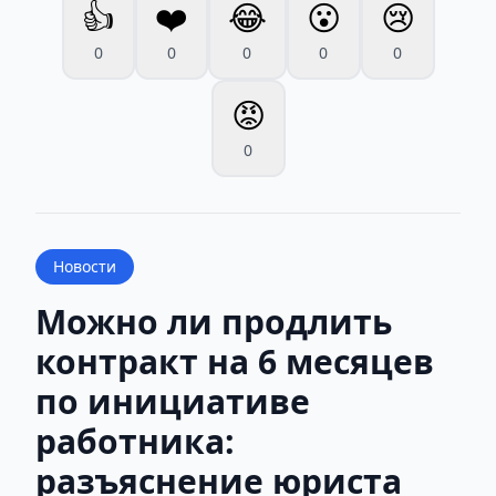
👍
❤️
😂
😮
😢
0
0
0
0
0
😡
0
Новости
Можно ли продлить
контракт на 6 месяцев
по инициативе
работника:
разъяснение юриста