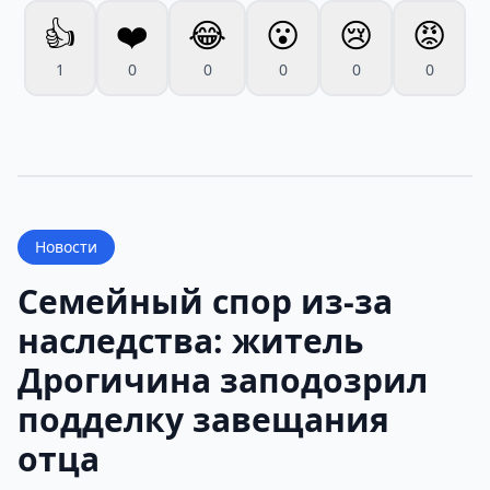
👍
❤️
😂
😮
😢
😡
1
0
0
0
0
0
Новости
Семейный спор из-за
наследства: житель
Дрогичина заподозрил
подделку завещания
отца