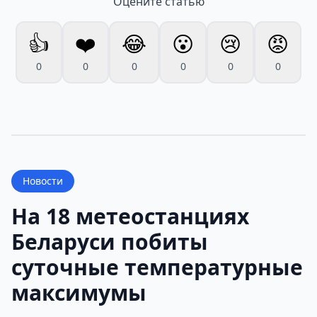
Оцените статью
👍
❤️
😂
😮
😢
😡
0
0
0
0
0
0
Новости
На 18 метеостанциях
Беларуси побиты
суточные температурные
максимумы