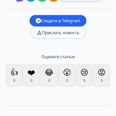
Следите в Telegram
Прислать новость
Оцените статью
👍
❤️
😂
😮
😢
😡
0
0
0
0
0
0