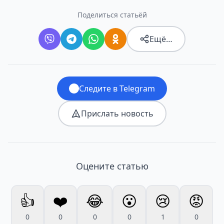
Поделиться статьёй
Ещё…
Следите в Telegram
Прислать новость
Оцените статью
👍
❤️
😂
😮
😢
😡
0
0
0
0
1
0