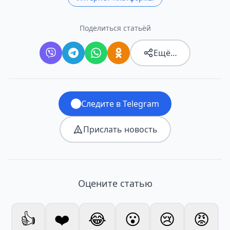
Поделиться статьёй
Ещё…
Следите в Telegram
Прислать новость
Оцените статью
👍
❤️
😂
😮
😢
😡