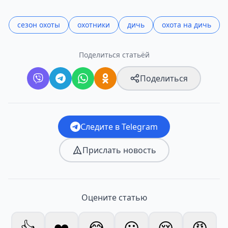
сезон охоты
охотники
дичь
охота на дичь
Поделиться статьёй
Поделиться
Следите в Telegram
Прислать новость
Оцените статью
👍
❤️
😂
😮
😢
😡