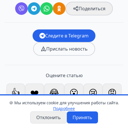
Поделиться
Следите в Telegram
Прислать новость
Оцените статью
👍
❤️
😂
😮
😢
😡
0
0
0
0
0
0
🍪 Мы используем cookie для улучшения работы сайта.
Подробнее
Отклонить
Принять