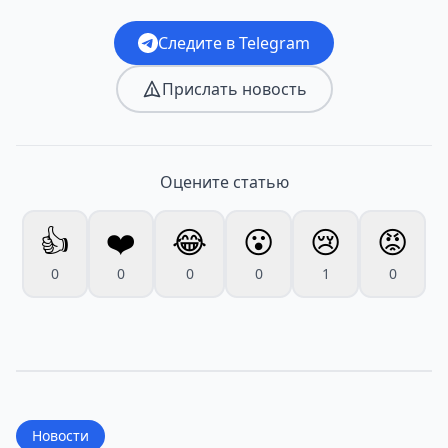
Следите в Telegram
Прислать новость
Оцените статью
👍
❤️
😂
😮
😢
😡
0
0
0
0
1
0
Новости