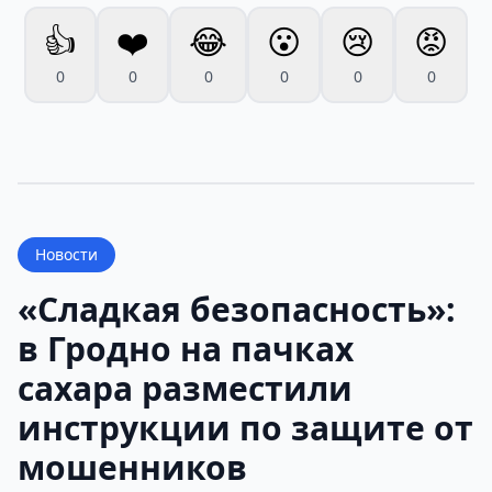
👍
❤️
😂
😮
😢
😡
0
0
0
0
0
0
Новости
«Сладкая безопасность»:
в Гродно на пачках
сахара разместили
инструкции по защите от
мошенников