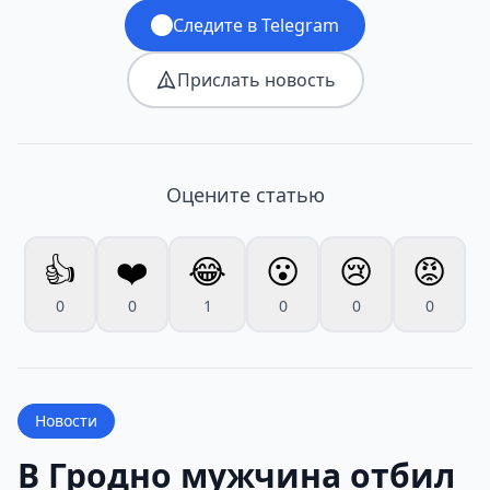
Следите в Telegram
Прислать новость
Оцените статью
👍
❤️
😂
😮
😢
😡
0
0
1
0
0
0
Новости
В Гродно мужчина отбил