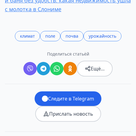
и баня без удобств: какая недвижимость ушла
с молотка в Слониме
климат
поле
почва
урожайность
Поделиться статьёй
Ещё…
Следите в Telegram
Прислать новость