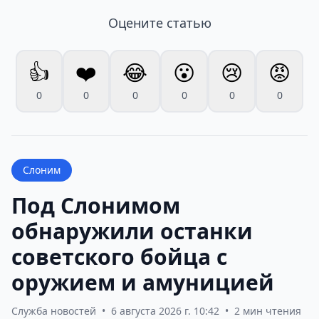
Оцените статью
👍
❤️
😂
😮
😢
😡
0
0
0
0
0
0
Слоним
Под Слонимом
обнаружили останки
советского бойца с
оружием и амуницией
Служба новостей
•
6 августа 2026 г. 10:42
•
2 мин чтения