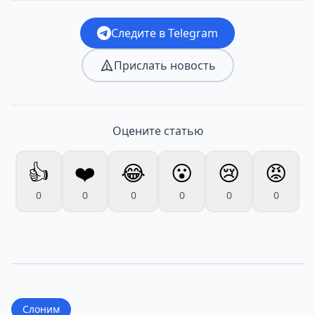
Следите в Telegram
Прислать новость
Оцените статью
👍
❤️
😂
😮
😢
😡
0
0
0
0
0
0
Слоним