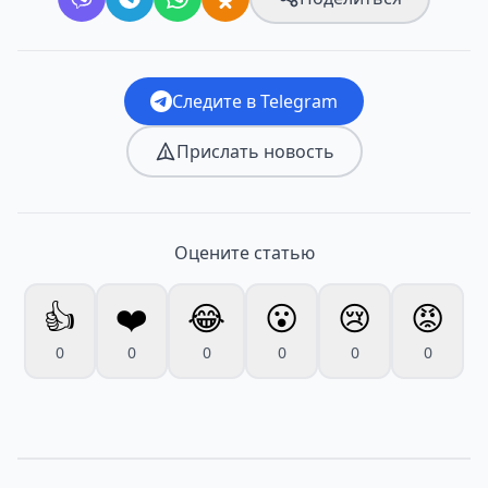
Следите в Telegram
Прислать новость
Оцените статью
👍
❤️
😂
😮
😢
😡
0
0
0
0
0
0