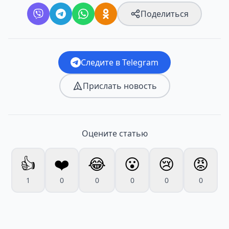
Поделиться
Следите в Telegram
Прислать новость
Оцените статью
👍
❤️
😂
😮
😢
😡
1
0
0
0
0
0