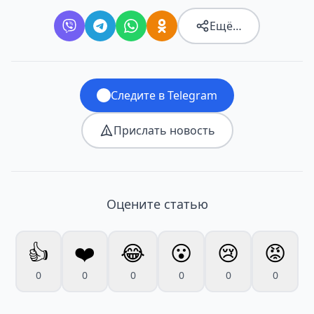
Ещё…
Следите в Telegram
Прислать новость
Оцените статью
👍
❤️
😂
😮
😢
😡
0
0
0
0
0
0