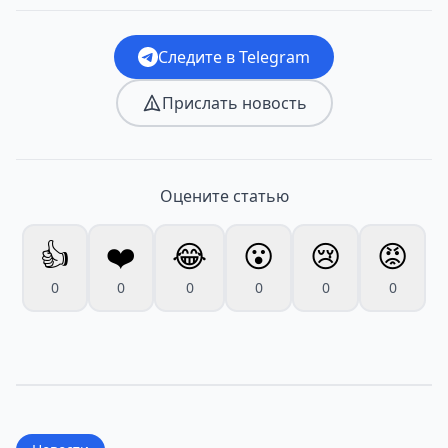
Следите в Telegram
Прислать новость
Оцените статью
👍
❤️
😂
😮
😢
😡
0
0
0
0
0
0