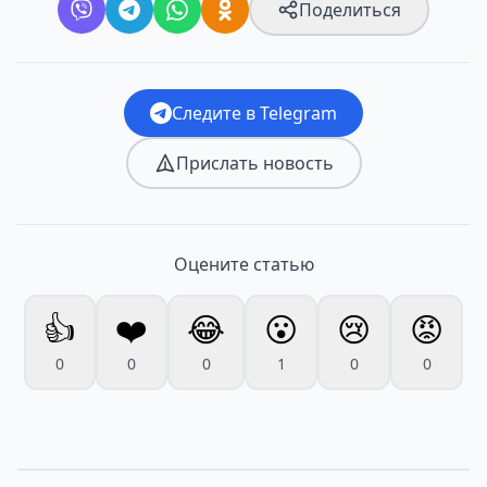
Поделиться
Следите в Telegram
Прислать новость
Оцените статью
👍
❤️
😂
😮
😢
😡
0
0
0
1
0
0