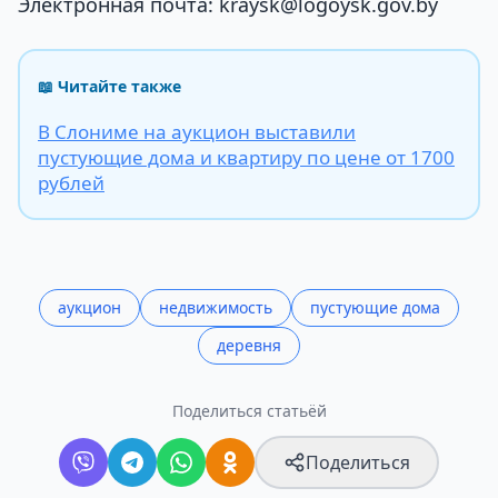
Электронная почта: kraysk@logoysk.gov.by
📖 Читайте также
В Слониме на аукцион выставили
пустующие дома и квартиру по цене от 1700
рублей
аукцион
недвижимость
пустующие дома
деревня
Поделиться статьёй
Поделиться