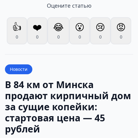
Оцените статью
👍
❤️
😂
😮
😢
😡
0
0
0
0
0
0
Новости
В 84 км от Минска
продают кирпичный дом
за сущие копейки:
стартовая цена — 45
рублей