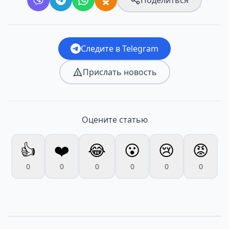
Следите в Telegram
Прислать новость
Оцените статью
👍
❤️
😂
😮
😢
😡
0
0
0
0
0
0