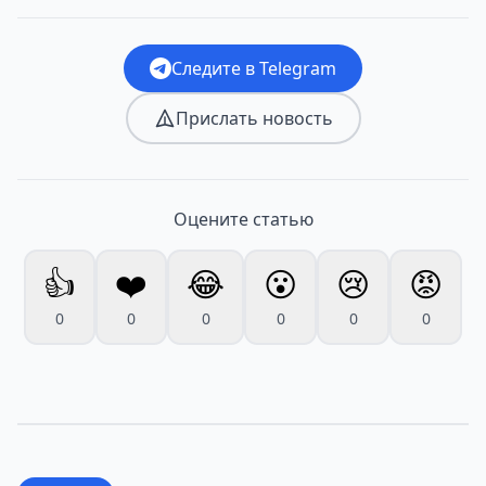
Следите в Telegram
Прислать новость
Оцените статью
👍
❤️
😂
😮
😢
😡
0
0
0
0
0
0