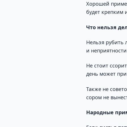
Хорошей примет
будет крепким 
Что нельзя де
Нельзя рубить л
и неприятности
Не стоит ссори
день может при
Также не совет
сором не вынест
Народные при