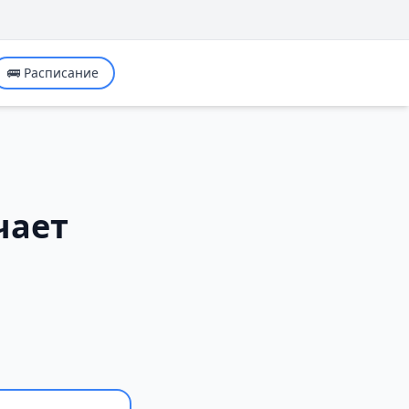
🚌 Расписание
чает