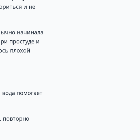
ориться и не
обычно начинала
ри простуде и
лось плохой
о вода помогает
, повторно