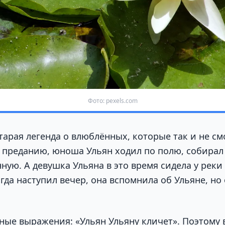
Фото: pexels.com
тарая легенда о влюблённых, которые так и не см
о преданию, юноша Ульян ходил по полю, собирал
ную. А девушка Ульяна в это время сидела у реки
да наступил вечер, она вспомнила об Ульяне, но
.
ные выражения: «Ульян Ульяну кличет». Поэтому 