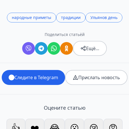
народные приметы
традиции
Ульянов день
Поделиться статьёй
Ещё…
Следите в Telegram
Прислать новость
Оцените статью
👍
❤️
😂
😮
😢
😡