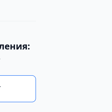
ления:
2
.