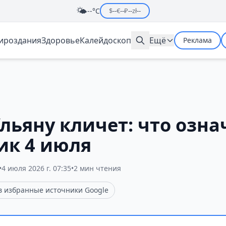
🌤️
--°C
$
--
€
--
₽
--
zł
--
мироздания
Здоровье
Калейдоскоп
Ещё
Реклама
льяну кличет: что озна
ик 4 июля
•
4 июля 2026 г. 07:35
•
2 мин чтения
 в избранные источники Google