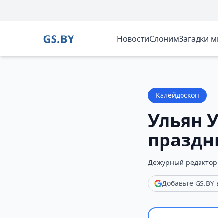
Новости
Слоним
Загадки 
Калейдоскоп
Ульян У
праздн
Дежурный редактор
Добавьте GS.BY