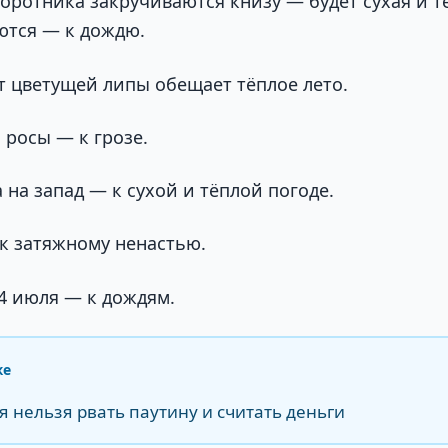
оротника закручиваются книзу — будет сухая и т
ются — к дождю.
 цветущей липы обещает тёплое лето.
 росы — к грозе.
а на запад — к сухой и тёплой погоде.
к затяжному ненастью.
4 июля — к дождям.
же
я нельзя рвать паутину и считать деньги