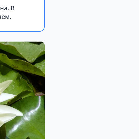
на. В
нём.