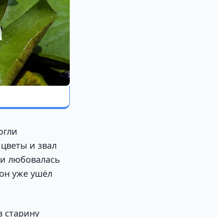
огли
 цветы и звал
 и любовалась
 он уже ушёл
в старину