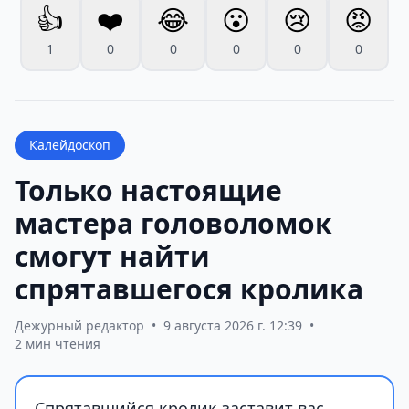
👍
❤️
😂
😮
😢
😡
1
0
0
0
0
0
Калейдоскоп
Только настоящие
мастера головоломок
смогут найти
спрятавшегося кролика
Дежурный редактор
•
9 августа 2026 г. 12:39
•
2 мин чтения
Спрятавшийся кролик заставит вас