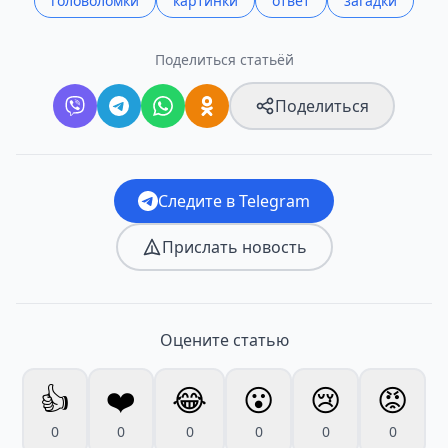
головоломки
картинки
ответ
загадки
Поделиться статьёй
Поделиться
Следите в Telegram
Прислать новость
Оцените статью
👍
❤️
😂
😮
😢
😡
0
0
0
0
0
0