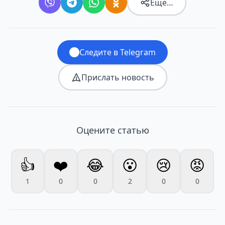
Ещё…
Следите в Telegram
Прислать новость
Оцените статью
👍
❤️
😂
😮
😢
😡
1
0
0
2
0
0