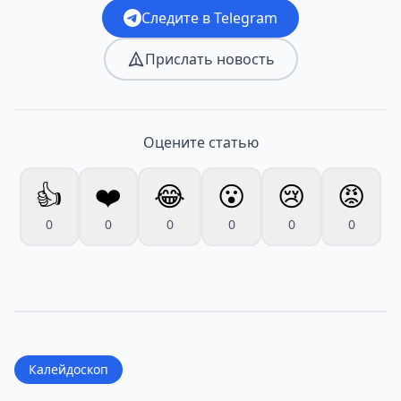
Следите в Telegram
Прислать новость
Оцените статью
👍
❤️
😂
😮
😢
😡
0
0
0
0
0
0
Калейдоскоп