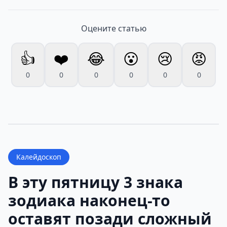
Оцените статью
👍
❤️
😂
😮
😢
😡
0
0
0
0
0
0
Калейдоскоп
В эту пятницу 3 знака
зодиака наконец-то
оставят позади сложный