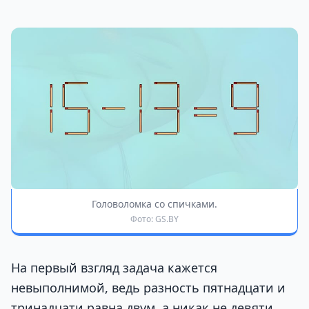
Головоломка со спичками.
Фото: GS.BY
На первый взгляд задача кажется
невыполнимой, ведь разность пятнадцати и
тринадцати равна двум, а никак не девяти.