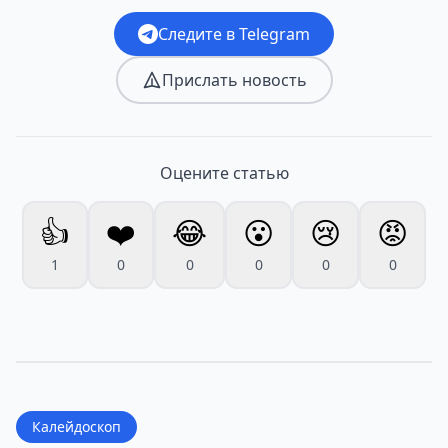
Следите в Telegram
Прислать новость
Оцените статью
👍
❤️
😂
😮
😢
😡
1
0
0
0
0
0
Калейдоскоп