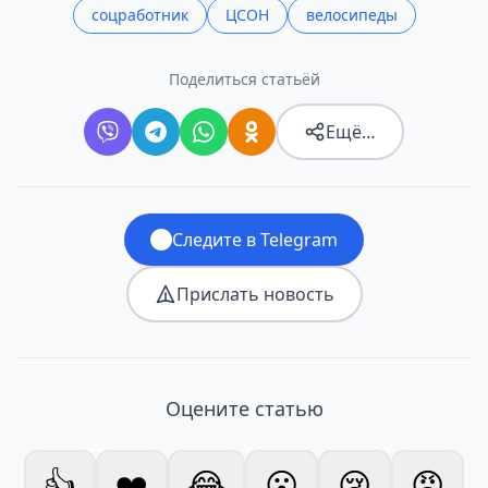
соцработник
ЦСОН
велосипеды
Поделиться статьёй
Ещё…
Следите в Telegram
Прислать новость
Оцените статью
👍
❤️
😂
😮
😢
😡