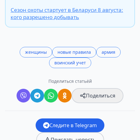
Сезон охоты стартует в Беларуси 8 августа:
кого разрешено добывать
женщины
новые правила
армия
воинский учет
Поделиться статьёй
Поделиться
Следите в Telegram
Прислать новость