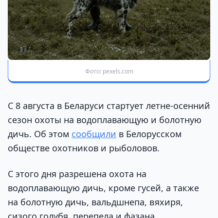
Фото: pexels.com
С 8 августа в Беларуси стартует летне-осенний
сезон охоты на водоплавающую и болотную
дичь. Об этом
сообщили
в Белорусском
обществе охотников и рыболовов.
С этого дня разрешена охота на
водоплавающую дичь, кроме гусей, а также
на болотную дичь, вальдшнепа, вяхиря,
сизого голубя, перепела и фазана.