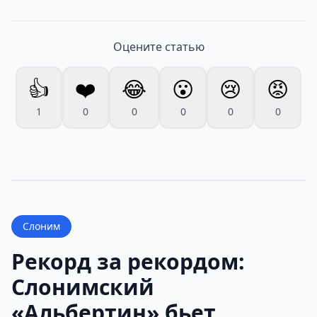
Оцените статью
👍
❤️
😂
😮
😢
😡
1
0
0
0
0
0
Слоним
Рекорд за рекордом:
Слонимский
«Альбертин» бьет