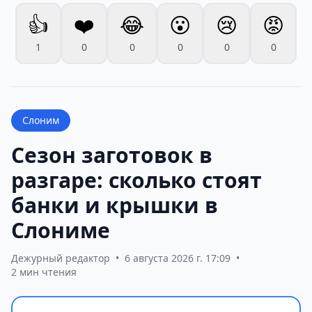
👍
❤️
😂
😮
😢
😡
1
0
0
0
0
0
Слоним
Сезон заготовок в
разгаре: сколько стоят
банки и крышки в
Слониме
Дежурный редактор
•
6 августа 2026 г. 17:09
•
2 мин чтения