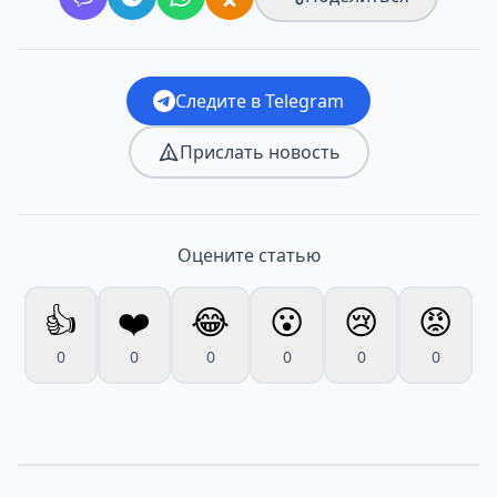
Следите в Telegram
Прислать новость
Оцените статью
👍
❤️
😂
😮
😢
😡
0
0
0
0
0
0