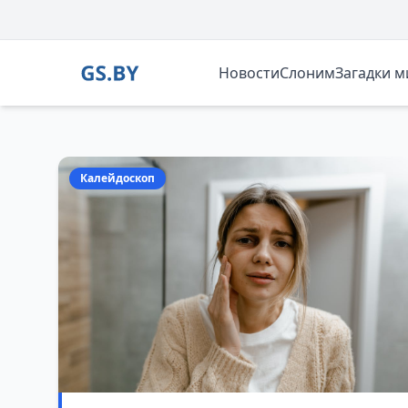
Новости
Слоним
Загадки 
GS.BY — новости Слонима и Беларуси
Калейдоскоп