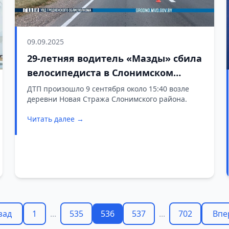
09.09.2025
29-летняя водитель «Мазды» сбила
велосипедиста в Слонимском
районе
ДТП произошло 9 сентября около 15:40 возле
деревни Новая Стража Слонимского района.
Читать далее →
зад
1
...
535
536
537
...
702
Впе