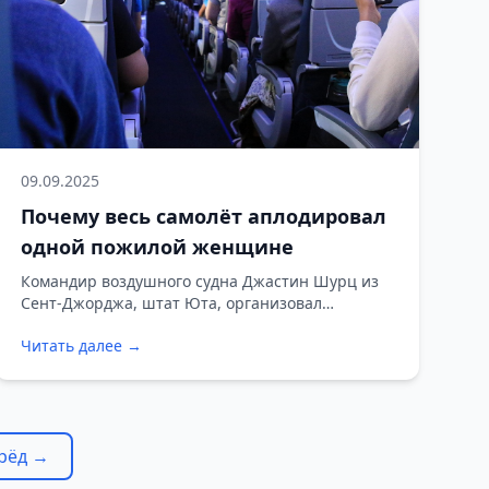
09.09.2025
Почему весь самолёт аплодировал
одной пожилой женщине
Командир воздушного судна Джастин Шурц из
Сент-Джорджа, штат Юта, организовал
незабываемый сюрприз для своей бабушки
Читать далее →
Кэролин, которая впервые летела к нему в гости.
рёд →