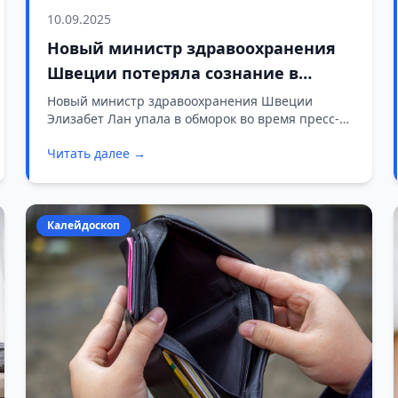
10.09.2025
Новый министр здравоохранения
Швеции потеряла сознание в
первый же рабочий день
Новый министр здравоохранения Швеции
Элизабет Лан упала в обморок во время пресс-
конференции в свой первый рабочий день.
Читать далее →
Калейдоскоп