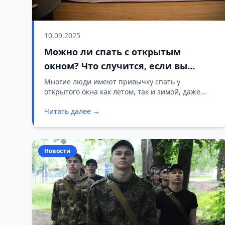
10.09.2025
Можно ли спать с открытым
окном? Что случится, если вы
заснете таким образом?
Многие люди имеют привычку спать у
открытого окна как летом, так и зимой, даже
когда температура опускается ниже нуля. В
Читать далее →
связи с этим возникает вопрос: насколько
полезен такой сон, как он влияет на иммунную
систему и каковы его преимущества и
недостатки?
Новости