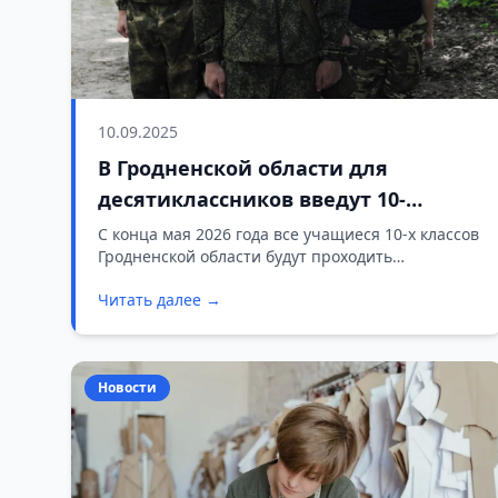
10.09.2025
В Гродненской области для
десятиклассников введут 10-
дневные военные сборы
С конца мая 2026 года все учащиеся 10-х классов
Гродненской области будут проходить
обязательные десятидневные военно-полевые
Читать далее →
сборы. Об этом сообщил начальник главного
управления образования облисполкома Руслан
Абрамчик, передает Телерадиокомпания Гродно.
Новости