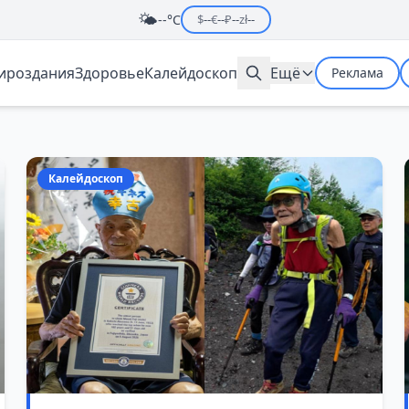
🌤️
--°C
$
--
€
--
₽
--
zł
--
мироздания
Здоровье
Калейдоскоп
Ещё
Реклама
Калейдоскоп