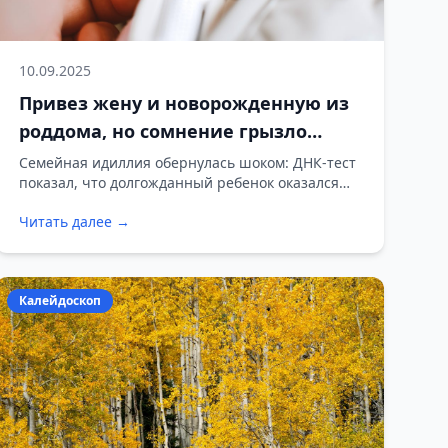
10.09.2025
Привез жену и новорожденную из
роддома, но сомнение грызло
изнутри: после ДНК-теста мир
Семейная идиллия обернулась шоком: ДНК-тест
показал, что долгожданный ребенок оказался
рухнул
неродным.
Читать далее →
Калейдоскоп