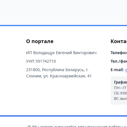
О портале
Конта
ИП Володащук Евгений Викторович
Телефон
УНП 591742710
Тел./фак
231800, Республика Беларусь, г.
E-mail:
Слоним, ул. Красноармейская, 41
График
ПН—ПТ:
СБ: 9:0
ВС: вы
🍪 Мы используем cookie для улучшения работы с