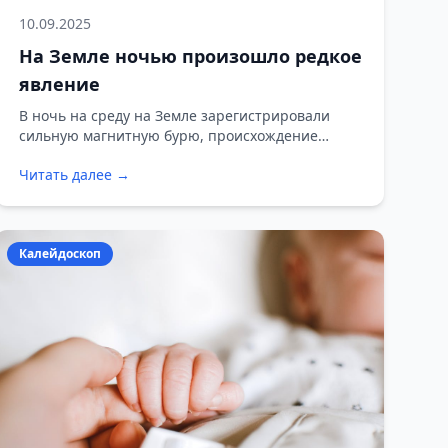
10.09.2025
На Земле ночью произошло редкое
явление
В ночь на среду на Земле зарегистрировали
сильную магнитную бурю, происхождение
которой пока остаётся необъяснимым. Событие
Читать далее →
оказалось полной неожиданностью: в прогнозах,
опубликованных накануне, никаких признаков
активности не было, сообщает Лаборатории
солнечной астрономии ИКИ РАН.
Калейдоскоп