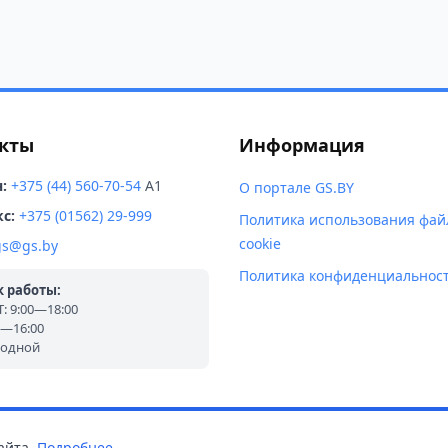
кты
Информация
:
+375 (44) 560-70-54
A1
О портале GS.BY
с:
+375 (01562) 29-999
Политика использования фай
cookie
gs@gs.by
Политика конфиденциальнос
 работы:
 9:00—18:00
0—16:00
ходной
айта.
Подробнее