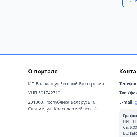
← 
О портале
Конта
ИП Володащук Евгений Викторович
Телефон
УНП 591742710
Тел./фак
231800, Республика Беларусь, г.
E-mail:
Слоним, ул. Красноармейская, 41
График
ПН—ПТ:
СБ: 9:0
ВС: вы