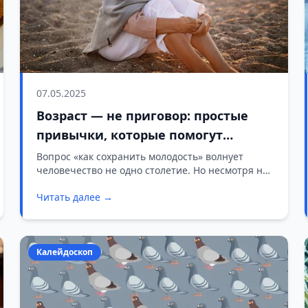
07.05.2025
Возраст — не приговор: простые
привычки, которые помогут
сохранить молодость
Вопрос «как сохранить молодость» волнует
человечество не одно столетие. Но несмотря на
десятки «волшебных» средств и советов,
Читать далее →
старение — процесс естественный. Однако это
не значит, что вы не можете его замедлить.
Калейдоскоп