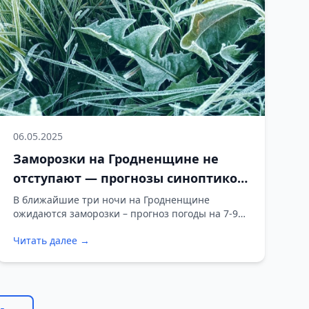
06.05.2025
Заморозки на Гродненщине не
отступают — прогнозы синоптиков
не оптимистичны
В ближайшие три ночи на Гродненщине
ожидаются заморозки – прогноз погоды на 7-9
мая по г. Гродно и Гродненской области.
Читать далее →