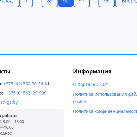
Назад
1
...
89
90
91
...
96
Вперё
кты
Информация
:
+375 (44) 560-70-54
A1
О портале GS.BY
с:
+375 (01562) 29-999
Политика использования фай
cookie
gs@gs.by
Политика конфиденциальнос
 работы:
 9:00—18:00
0—16:00
ходной