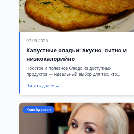
07.05.2025
Капустные оладьи: вкусно, сытно и
низкокалорийно
Простое и полезное блюдо из доступных
продуктов — идеальный выбор для тех, кто
следит за фигурой и не хочет тратить много
Читать далее →
времени на готовку.
Калейдоскоп