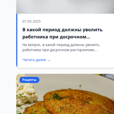
07.05.2025
В какой период должны уволить
работника при досрочном
расторжении контракта?
На вопрос, в какой период должны уволить
работника при досрочном расторжении
контракта, отвечает правовой инспектор труда.
Читать далее →
Рецепты