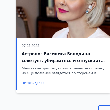
07.05.2025
Астролог Василиса Володина
советует: убирайтесь и отпускайте
лишнее
Мечтать — приятно, строить планы — полезно,
но ещё полезнее оглядеться по сторонам и
разобраться с тем, что прямо под рукой.
Читать далее →