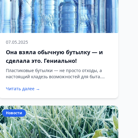
07.05.2025
Она взяла обычную бутылку — и
сделала это. Гениально!
Пластиковые бутылки — не просто отходы, а
настоящий кладезь возможностей для быта.
Вместо того чтобы отправлять их в мусор, дайте
Читать далее →
им вторую жизнь. Вот несколько простых и
практичных способов применения.
Новости