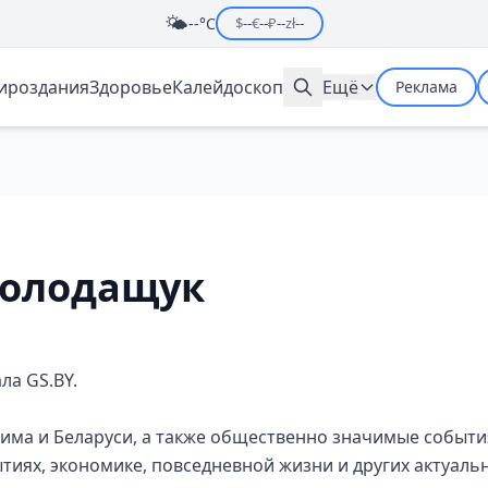
🌤️
--°C
$
--
€
--
₽
--
zł
--
мироздания
Здоровье
Калейдоскоп
Ещё
Реклама
Володащук
ла GS.BY.
има и Беларуси, а также общественно значимые событи
тиях, экономике, повседневной жизни и других актуаль