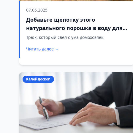
07.05.2025
Добавьте щепотку этого
натурального порошка в воду для
мытья полов – и весь дом будет
Трюк, который свел с ума домохозяек.
пахнуть несколько дней
Читать далее →
Калейдоскоп