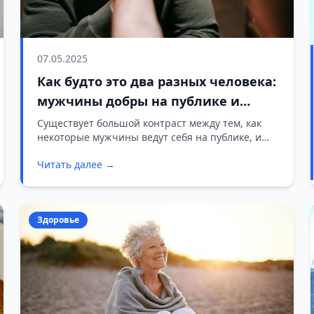
07.05.2025
Как будто это два разных человека:
мужчины добры на публике и
невыносимы в личной жизни
Существует большой контраст между тем, как
некоторые мужчины ведут себя на публике, и
тем, как они ведут себя в частной жизни.
Читать далее →
Здоровье