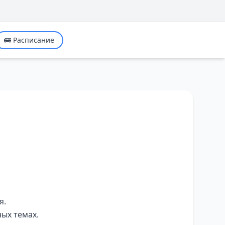
🚌 Расписание
я.
ных темах.