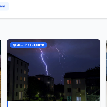
ram
Домашние хитрости