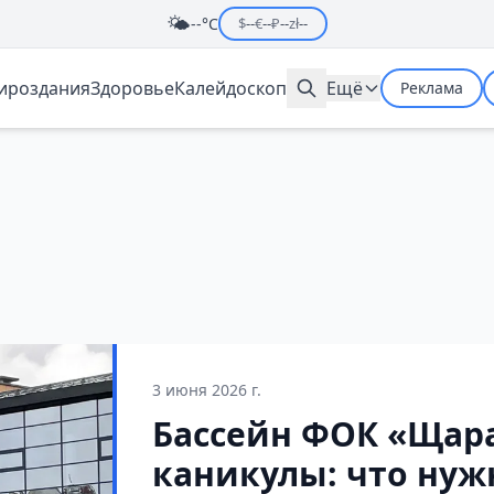
🌤️
--°C
$
--
€
--
₽
--
zł
--
мироздания
Здоровье
Калейдоскоп
Ещё
Реклама
3 июня 2026 г.
Бассейн ФОК «Щара
каникулы: что нуж