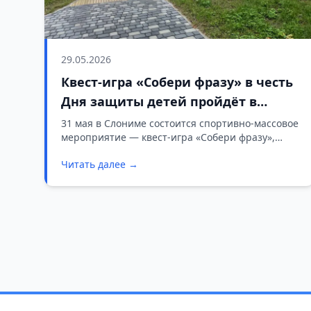
29.05.2026
Квест-игра «Собери фразу» в честь
Дня защиты детей пройдёт в
Слониме
31 мая в Слониме состоится спортивно-массовое
мероприятие — квест-игра «Собери фразу»,
приуроченная к Международному дню защиты
Читать далее →
детей. Организаторы приглашают юных
участников провести праздничный день
активно и с пользой.