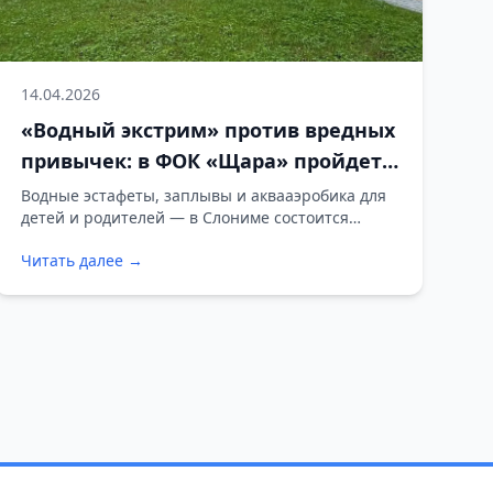
14.04.2026
«Водный экстрим» против вредных
привычек: в ФОК «Щара» пройдет
семейный спортивный праздник
Водные эстафеты, заплывы и аквааэробика для
детей и родителей — в Слониме состоится
спортивно-массовое мероприятие,
Читать далее →
направленное на профилактику наркомании и
алкоголизма.