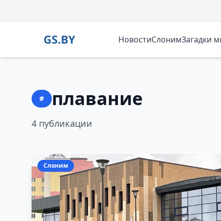
Новости
Слоним
Загадки 
плавание
#
4 публикации
Слоним