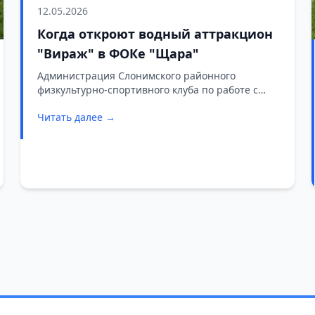
12.05.2026
Когда откроют водный аттракцион
"Вираж" в ФОКе "Щара"
Администрация Слонимского районного
физкультурно-спортивного клуба по работе с
населением по месту жительства информирует
Читать далее →
посетителей физкультурно-оздоровительного
комплекса «Щара» о планируемом открытии
водного аттракциона «Вираж».