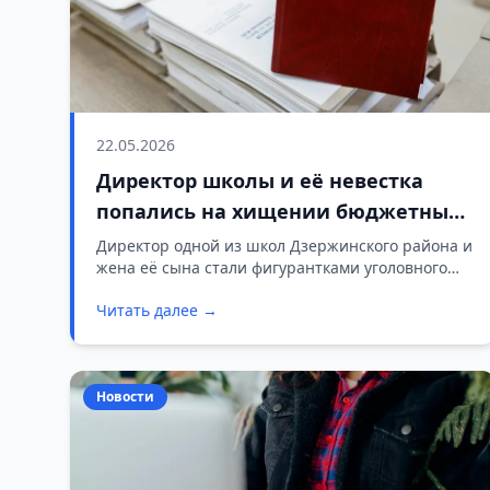
22.05.2026
Директор школы и её невестка
попались на хищении бюджетных
денег
Директор одной из школ Дзержинского района и
жена её сына стали фигурантками уголовного
дела о коррупции. Прокурор района возбудил
Читать далее →
его по итогам проверки, которую проводила
межведомственная рабочая группа.
Новости