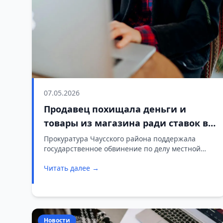
07.05.2026
Продавец похищала деньги и
товары из магазина ради ставок в
интернете
Прокуратура Чаусского района поддержала
государственное обвинение по делу местной
жительницы, которая похищала товары и
Читать далее →
деньги из магазина, чтобы финансировать свои
ставки.
Новости