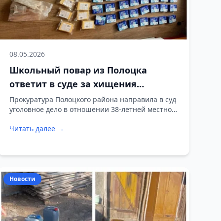
08.05.2026
Школьный повар из Полоцка
ответит в суде за хищения
продуктов
Прокуратура Полоцкого района направила в суд
уголовное дело в отношении 38-летней местной
жительницы, работавшей поваром в одной из
Читать далее →
школ. Женщину обвиняют в присвоении
вверенного имущества.
Новости