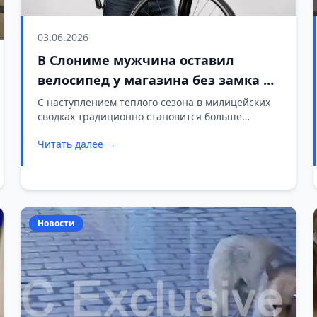
03.06.2026
В Слониме мужчина оставил
велосипед у магазина без замка —
домой пришлось идти пешком
С наступлением теплого сезона в милицейских
сводках традиционно становится больше
сообщений о кражах велосипедов. Не стал
Читать далее →
исключением и этот год.
Новости