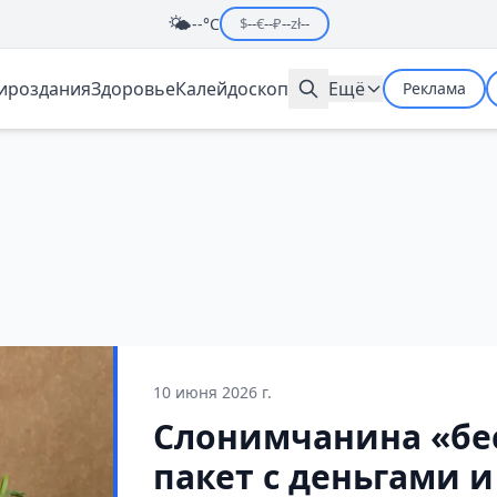
🌤️
--°C
$
--
€
--
₽
--
zł
--
мироздания
Здоровье
Калейдоскоп
Ещё
Реклама
10 июня 2026 г.
Слонимчанина «бес
пакет с деньгами 