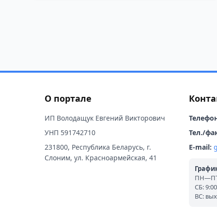
О портале
Конта
ИП Володащук Евгений Викторович
Телефон
УНП 591742710
Тел./фак
231800, Республика Беларусь, г.
E-mail:
Слоним, ул. Красноармейская, 41
График
ПН—ПТ:
СБ: 9:0
ВС: вы