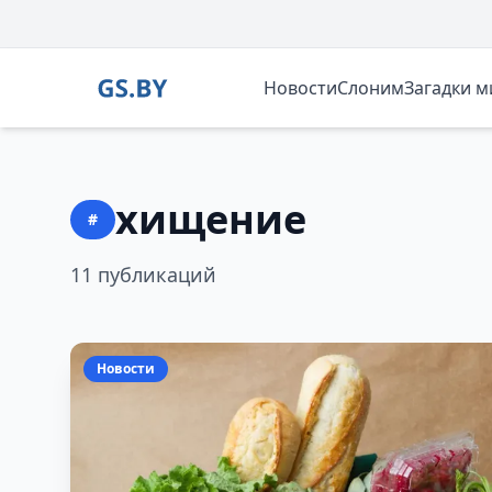
Новости
Слоним
Загадки 
хищение
#
11 публикаций
Новости