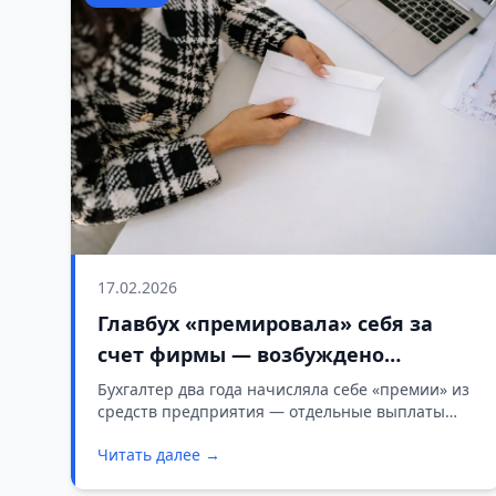
17.02.2026
Главбух «премировала» себя за
счет фирмы — возбуждено
уголовное дело
Бухгалтер два года начисляла себе «премии» из
средств предприятия — отдельные выплаты
доходили до 6 тысяч рублей.
Читать далее →