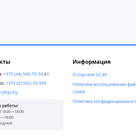
кты
Информация
:
+375 (44) 560-70-54
A1
О портале GS.BY
с:
+375 (01562) 29-999
Политика использования фай
cookie
gs@gs.by
Политика конфиденциальнос
 работы:
 9:00—18:00
0—16:00
ходной