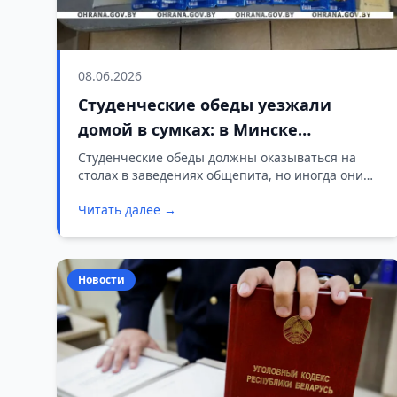
08.06.2026
Студенческие обеды уезжали
домой в сумках: в Минске
задержали поваров, выносивших
Студенческие обеды должны оказываться на
столах в заведениях общепита, но иногда они
продукты из столовой
меняют маршрут и отправляются прямиком в
Читать далее →
личные сумки персонала. На днях сотрудники
отдела охраны Московского района Минска
пресекли попытку выноса продуктов из одной из
столичных студенческих столовых.
Новости