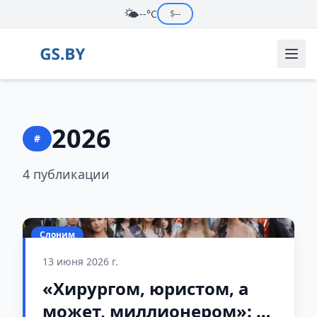
🌤️
--°C
$
--
2026
#
4 публикации
Слоним
13 июня 2026 г.
«Хирургом, юристом, а
может, миллионером»: о