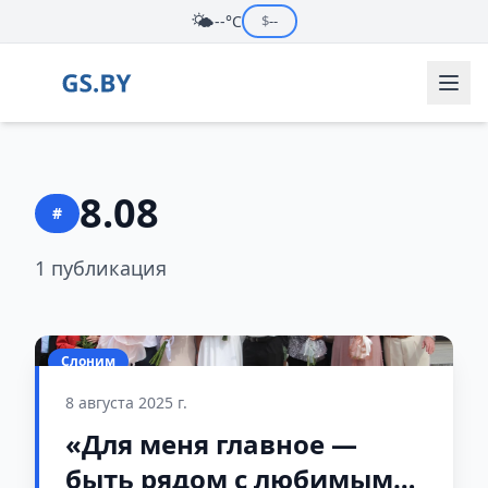
🌤️
--°C
$
--
8.08
#
1 публикация
Слоним
8 августа 2025 г.
«Для меня главное —
быть рядом с любимым