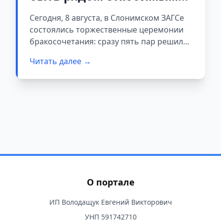
человеком»: в
Сегодня, 8 августа, в Слонимском ЗАГСе
Слонимском ЗАГСе
состоялись торжественные церемонии
проходят торжественные
бракосочетания: сразу пять пар решили
узаконить свои отношения в
церемонии в красивую
Читать далее →
символичную и красивую дату —
дату 8.08.2025
08.08.2025.
О портале
ИП Володащук Евгений Викторович
УНП 591742710