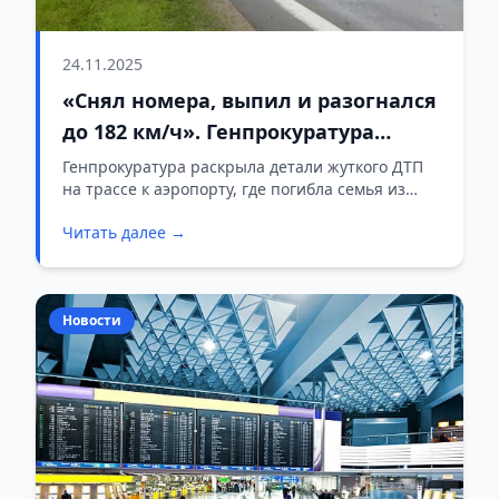
24.11.2025
«Снял номера, выпил и разогнался
до 182 км/ч». Генпрокуратура
направила в суд дело о гибели
Генпрокуратура раскрыла детали жуткого ДТП
на трассе к аэропорту, где погибла семья из
семьи из России
России.
Читать далее →
Новости