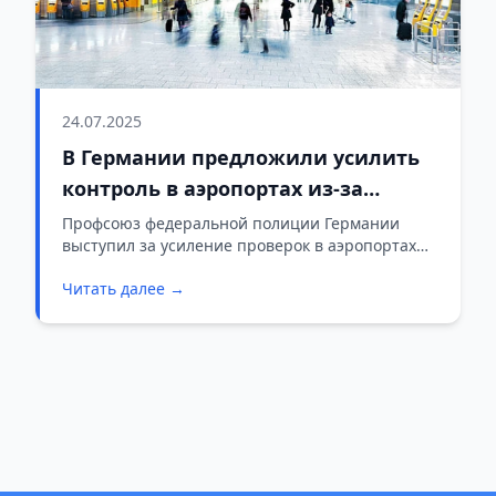
24.07.2025
В Германии предложили усилить
контроль в аэропортах из-за
наплыва нелегальных мигрантов
Профсоюз федеральной полиции Германии
выступил за усиление проверок в аэропортах
страны для борьбы с нелегальной миграцией.
Читать далее →
Об этом сообщает ТАСС со ссылкой на
заявление главы профсоюза Андреаса
Росскопфа, передает БелТА.