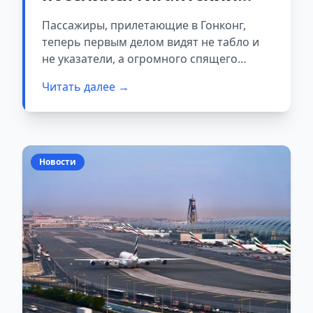
рыжий кот размером с
Пассажиры, прилетающие в Гонконг,
автобус
теперь первым делом видят не табло и
не указатели, а огромного спящего
рыжего кота.
Читать далее →
Новости