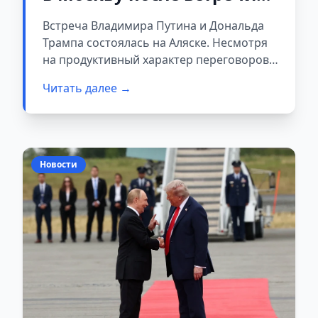
на Аляске
Встреча Владимира Путина и Дональда
Трампа состоялась на Аляске. Несмотря
на продуктивный характер переговоров,
лидеры двух стран признали, что полного
Читать далее →
понимания по украинскому вопросу
достичь не удалось.
Новости