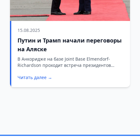
15.08.2025
Путин и Трамп начали переговоры
на Аляске
В Анкоридже на базе Joint Base Elmendorf-
Richardson проходит встреча президентов
России и США. Главная тема переговоров —
Читать далее →
прекращение боевых действий в Украине.