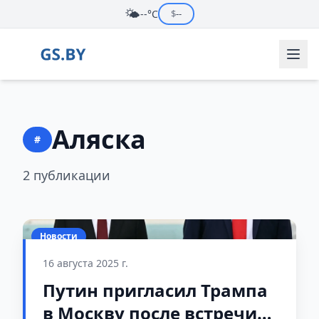
🌤️
--°C
$
--
Аляска
#
2 публикации
Новости
16 августа 2025 г.
Путин пригласил Трампа
в Москву после встречи