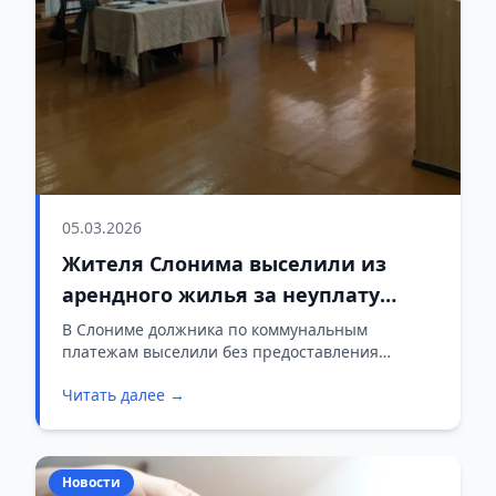
05.03.2026
Жителя Слонима выселили из
арендного жилья за неуплату
коммунальных услуг
В Слониме должника по коммунальным
платежам выселили без предоставления
другого жилья.
Читать далее →
Новости