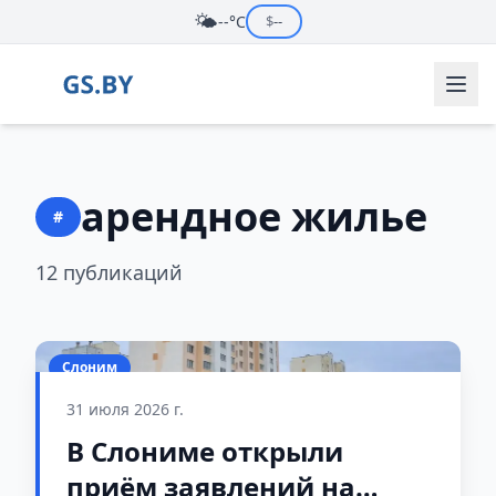
🌤️
--°C
$
--
арендное жилье
#
12 публикаций
Слоним
31 июля 2026 г.
В Слониме открыли
приём заявлений на