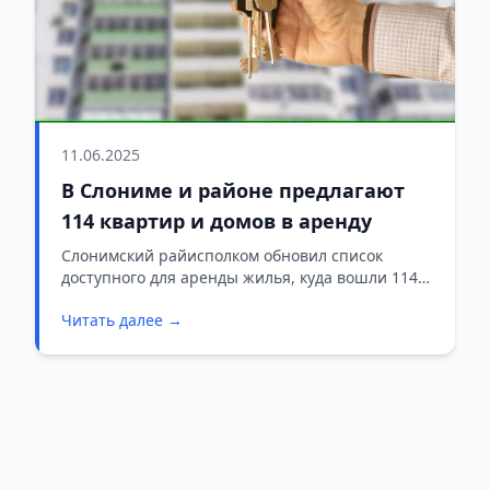
11.06.2025
В Слониме и районе предлагают
114 квартир и домов в аренду
Слонимский райисполком обновил список
доступного для аренды жилья, куда вошли 114
жилых объектов, среди которых 6 квартир
Читать далее →
расположены непосредственно в Слониме.