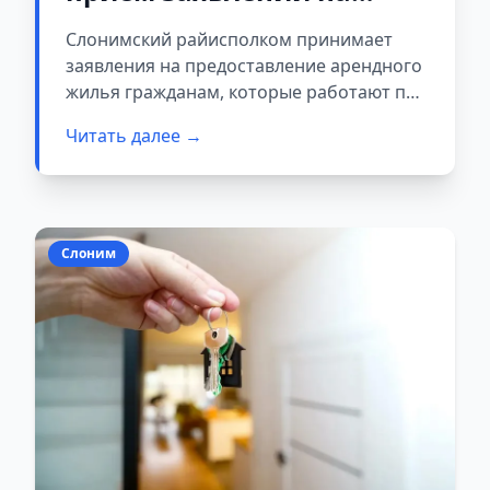
арендное жильё для
Слонимский райисполком принимает
специалистов
заявления на предоставление арендного
жилья гражданам, которые работают по
наиболее востребованным в районе
Читать далее →
специальностям. Жильё предоставляется
на период трудовых отношений.
Слоним