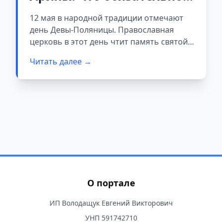
нужно сделать в огороде
12 мая в народной традиции отмечают
— советы предков
день Девы-Поляницы. Православная
церковь в этот день чтит память святой
Ирины, но в народных поверьях она
Читать далее →
стала символом женской заботы о земле,
урожае и благополучии семьи. Арину
почитали как покровительницу полевых
работ и защитницу посевов от напастей
— засух, вредителей и сорняков.
О портале
ИП Володащук Евгений Викторович
УНП 591742710