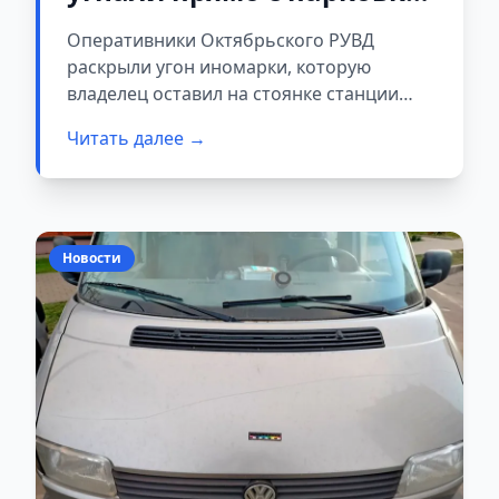
СТО — за рулем оказалась
Оперативники Октябрьского РУВД
девушка
раскрыли угон иномарки, которую
владелец оставил на стоянке станции
технического обслуживания. 22-летний
Читать далее →
гродненец знал, где хранятся ключи от
чужого автомобиля, и решил покататься.
Новости