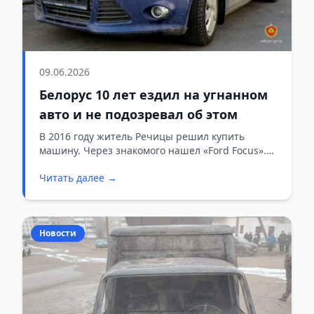
09.06.2026
Белорус 10 лет ездил на угнанном
авто и не подозревал об этом
В 2016 году житель Речицы решил купить
машину. Через знакомого нашел «Ford Focus».
Продавец дал полный пакет документов:
Читать далее →
российское свидетельство о регистрации и
генеральную доверенность от бывшего
хозяина. Мужчину всё устроило. Снимать авто с
учета в России он не стал.
Новости