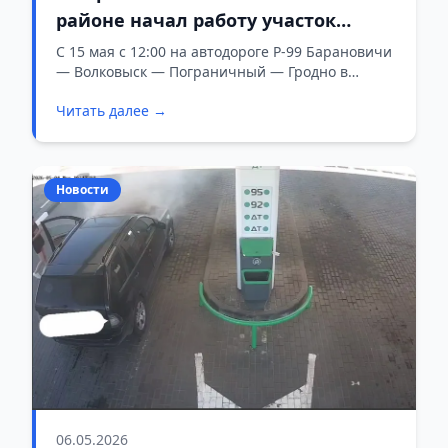
районе начал работу участок
контроля средней скорости
С 15 мая с 12:00 на автодороге Р-99 Барановичи
— Волковыск — Пограничный — Гродно в
Слонимском районе Гродненской области
Читать далее →
введён в эксплуатацию новый участок контроля
средней скорости движения транспортных
средств.
Новости
06.05.2026