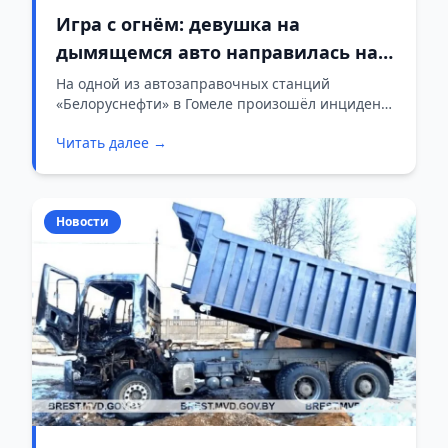
Игра с огнём: девушка на
дымящемся авто направилась на
заправку вместо обочины
На одной из автозаправочных станций
«Белоруснефти» в Гомеле произошёл инцидент,
который мог закончиться серьёзными
Читать далее →
последствиями. Водитель легковушки с
признаками неисправности двигателя прибыла
на заправку, несмотря на дым, идущий из-под
капота.
Новости