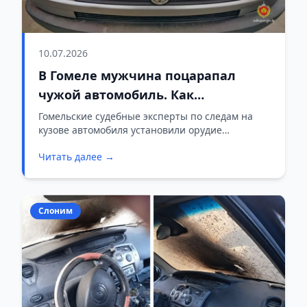
10.07.2026
В Гомеле мужчина поцарапал
чужой автомобиль. Как
вычислили злоумышленника
Гомельские судебные эксперты по следам на
кузове автомобиля установили орудие
преступления — сломанный нож.
Читать далее →
Подозреваемый задержан.
Слоним