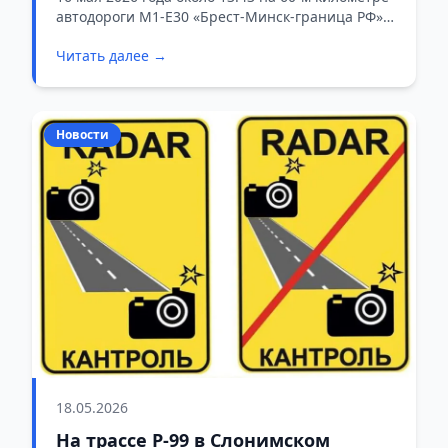
автодороги М1-Е30 «Брест-Минск-граница РФ»
произошло дорожно-транспортное
Читать далее →
происшествие с участием пожилого водителя.
Новости
18.05.2026
На трассе Р-99 в Слонимском