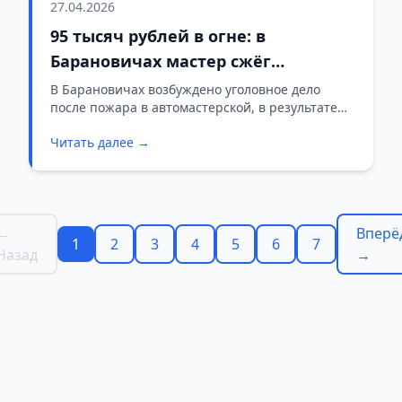
27.04.2026
95 тысяч рублей в огне: в
Барановичах мастер сжёг
автомобиль клиента во время
В Барановичах возбуждено уголовное дело
после пожара в автомастерской, в результате
ремонта
которого сгорел автомобиль «Мерседес-Бенц».
Читать далее →
Ущерб владельцу оценивается почти в 95 тысяч
рублей.
←
Вперё
1
2
3
4
5
6
7
Назад
→