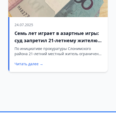
24.07.2025
Семь лет играет в азартные игры:
суд запретил 21-летнему жителю
Слонима ходить в казино
По инициативе прокуратуры Слонимского
района 21-летний местный житель ограничен
судом в посещении игорных заведений,
Читать далее →
виртуальных игорных заведений и участии в
азартных играх.