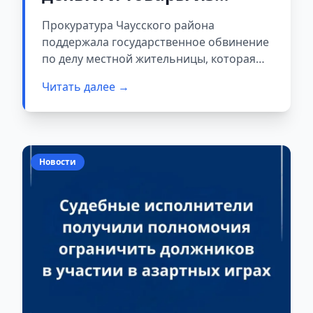
магазина ради ставок в
Прокуратура Чаусского района
интернете
поддержала государственное обвинение
по делу местной жительницы, которая
похищала товары и деньги из магазина,
Читать далее →
чтобы финансировать свои ставки.
Новости