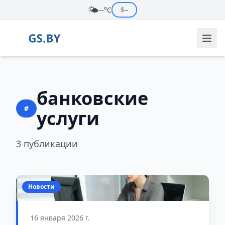
🌤️
--°C
$
--
банковские
#
услуги
3 публикации
Новости
16 января 2026 г.