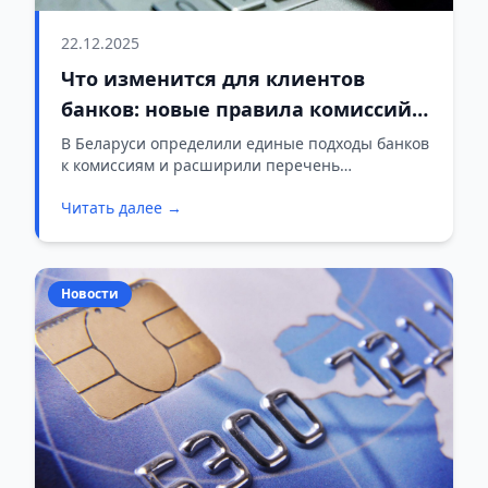
22.12.2025
Что изменится для клиентов
банков: новые правила комиссий и
бесплатных услуг в Беларуси
В Беларуси определили единые подходы банков
к комиссиям и расширили перечень
бесплатных услуг.
Читать далее →
Новости