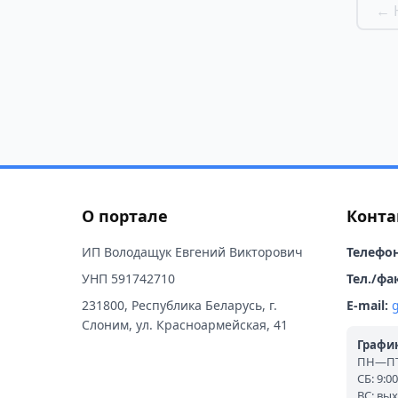
← 
О портале
Конта
ИП Володащук Евгений Викторович
Телефон
УНП 591742710
Тел./фак
231800, Республика Беларусь, г.
E-mail:
Слоним, ул. Красноармейская, 41
График
ПН—ПТ:
СБ: 9:0
ВС: вы