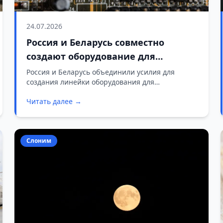
24.07.2026
Россия и Беларусь совместно
создают оборудование для
производства чипов
Россия и Беларусь объединили усилия для
создания линейки оборудования для
производства фотошаблонов и фотолитографии.
Читать далее →
В кооперации с белорусским ОАО «Планар»
разрабатываются девять установок.
Слоним