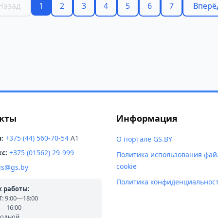
Назад
1
2
3
4
5
6
7
Вперё
кты
Информация
:
+375 (44) 560-70-54
A1
О портале GS.BY
с:
+375 (01562) 29-999
Политика использования фай
cookie
gs@gs.by
Политика конфиденциальнос
 работы:
 9:00—18:00
0—16:00
ходной