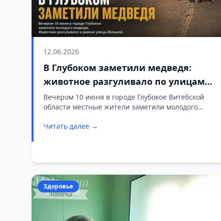
12.06.2026
В Глубоком заметили медведя:
животное разгуливало по улицам
города
Вечером 10 июня в городе Глубокое Витебской
области местные жители заметили молодого
медведя. По предварительной информации,
Читать далее →
животное разгуливало в районе улицы Вольной.
Здоровье