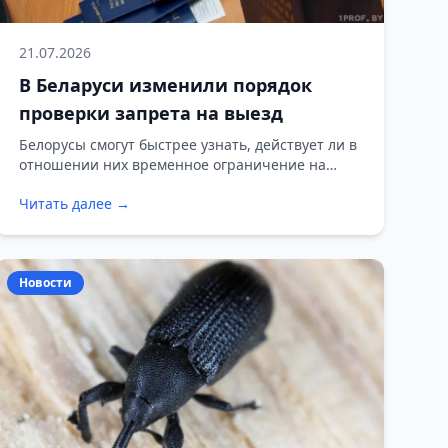
21.07.2026
В Беларуси изменили порядок
проверки запрета на выезд
Белорусы смогут быстрее узнать, действует ли в
отношении них временное ограничение на
выезд из страны. Соответствующий указ
Читать далее →
подписал Александр Лукашенко.
Новости