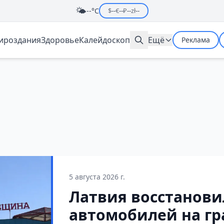
🌤️
--°C
$
--
€
--
₽
--
zł
--
мироздания
Здоровье
Калейдоскоп
Ещё
Реклама
5 августа 2026 г.
Латвия восстанови
автомобилей на гр