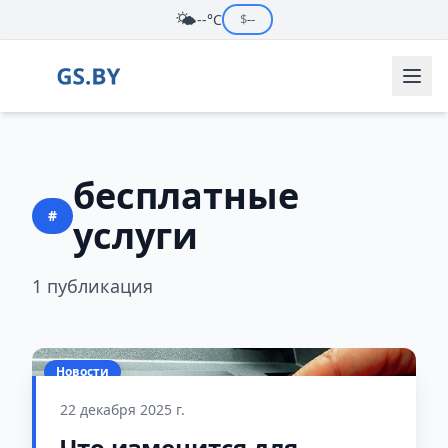
🌤️
--°C
$
--
бесплатные
#
услуги
1 публикация
Новости
22 декабря 2025 г.
Что изменится для