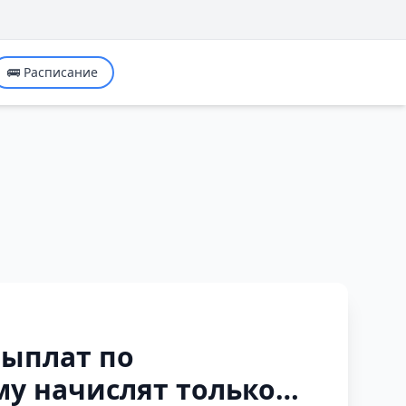
🚌 Расписание
выплат по
му начислят только