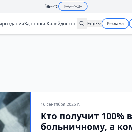
🌤️
--°C
$
--
€
--
₽
--
zł
--
мироздания
Здоровье
Калейдоскоп
Ещё
Реклама
16 сентября 2025 г.
Кто получит 100% 
больничному, а ко