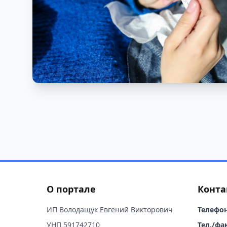
О портале
Конта
ИП Володащук Евгений Викторович
Телефон
УНП 591742710
Тел./фак