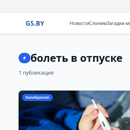
Новости
Слоним
Загадки 
болеть в отпуске
#
1 публикация
Калейдоскоп