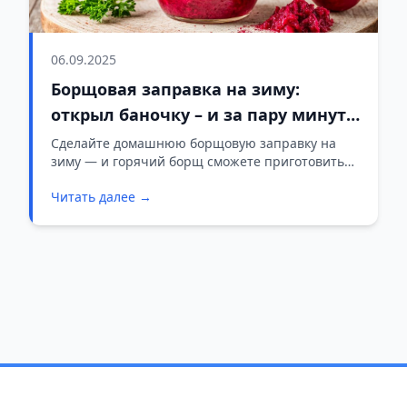
06.09.2025
Борщовая заправка на зиму:
открыл баночку – и за пару минут
готов ароматный борщик
Сделайте домашнюю борщовую заправку на
зиму — и горячий борщ сможете приготовить
за несколько минут в любое время.
Читать далее →