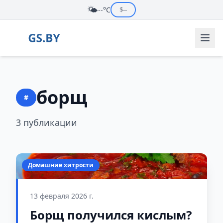
🌤️
--°C
$
--
борщ
#
3 публикации
Домашние хитрости
13 февраля 2026 г.
Борщ получился кислым?