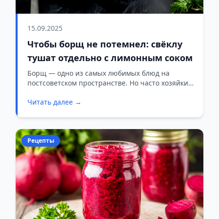
15.09.2025
Чтобы борщ не потемнел: свёклу
тушат отдельно с лимонным соком
Борщ — одно из самых любимых блюд на
постсоветском пространстве. Но часто хозяйки
сталкиваются с проблемой: при варке свёкла
Читать далее →
теряет цвет, и суп получается бурым, а не
красным. Есть простой приём, который
помогает сохранить борщу аппетитный ярко-
красный оттенок.
Рецепты