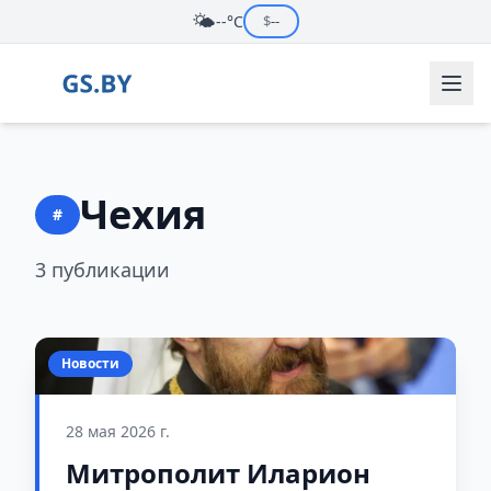
🌤️
--°C
$
--
Чехия
#
3 публикации
Новости
28 мая 2026 г.
Митрополит Иларион