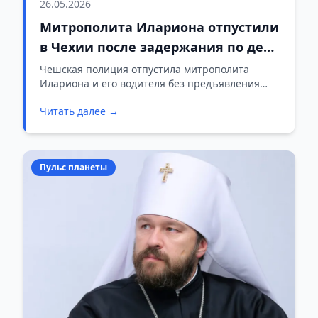
26.05.2026
Митрополита Илариона отпустили
в Чехии после задержания по делу
о наркотиках
Чешская полиция отпустила митрополита
Илариона и его водителя без предъявления
обвинений, залога и запрета на выезд. Ранее их
Читать далее →
задержали после досмотра автомобиля, в
котором, по сообщениям СМИ, нашли
контейнеры с белым веществом.
Пульс планеты