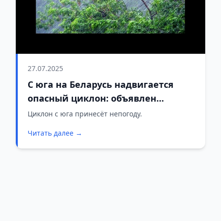
27.07.2025
С юга на Беларусь надвигается
опасный циклон: объявлен
оранжевый уровень опасности на
Циклон с юга принесёт непогоду.
28 июля
Читать далее →