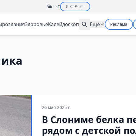
🌤️
--°C
$
--
€
--
₽
--
zł
--
мироздания
Здоровье
Калейдоскоп
Ещё
Реклама
ника
26 мая 2025 г.
В Слониме белка п
рядом с детской 