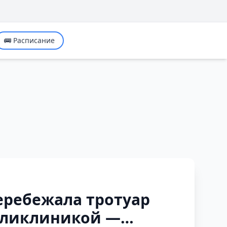
🚌 Расписание
еребежала тротуар
поликлиникой —