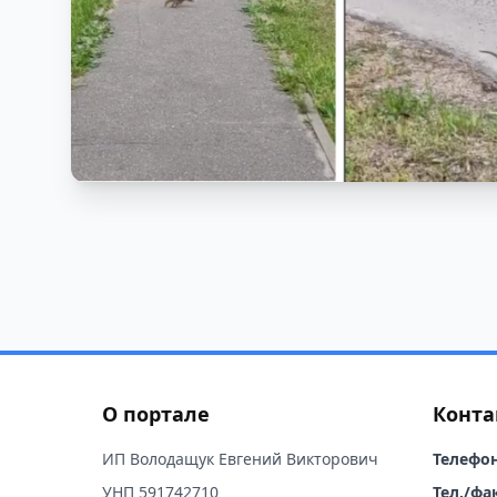
О портале
Конта
ИП Володащук Евгений Викторович
Телефон
УНП 591742710
Тел./фак