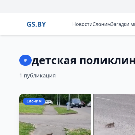
Новости
Слоним
Загадки 
детская поликли
#
1 публикация
Слоним