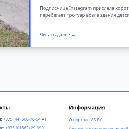
момент попал на в
Подписчица Instagram прислала корот
перебегает тротуар возле здания детс
Читать далее →
кты
Информация
:
+375 (44) 560-70-54
A1
О портале GS.BY
с:
+375 (01562) 29-999
Политика использования фай