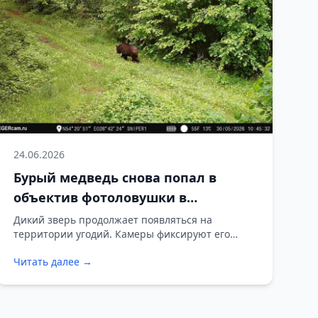
24.06.2026
Бурый медведь снова попал в
объектив фотоловушки в
Борисовском охотничьем
Дикий зверь продолжает появляться на
территории угодий. Камеры фиксируют его
хозяйстве
активность как днем, так и ночью.
Читать далее →