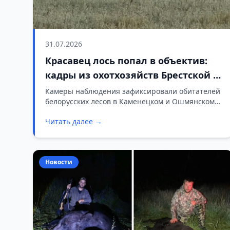
31.07.2026
Красавец лось попал в объектив:
кадры из охотхозяйств Брестской и
Гродненской областей
Камеры наблюдения зафиксировали обитателей
белорусских лесов в Каменецком и Ошмянском
охотхозяйствах. Снимки опубликовало
Читать далее →
Белорусское общество охотников и рыболовов
(БООР).
Новости