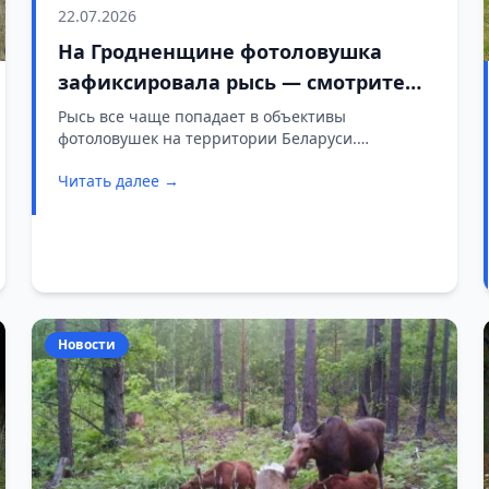
22.07.2026
На Гродненщине фотоловушка
зафиксировала рысь — смотрите
видео
Рысь все чаще попадает в объективы
фотоловушек на территории Беларуси.
Очередная запись сделана в Вороновском
Читать далее →
охотничьем хозяйстве. По данным
специалистов, численность этого редкого
хищника в стране неуклонно растет и уже
достигла двух тысяч особей.
Новости