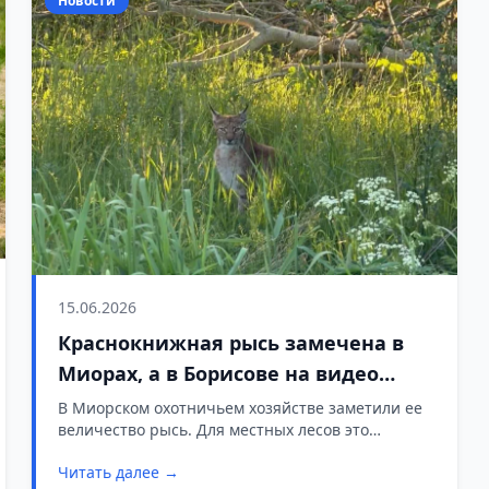
Новости
15.06.2026
Краснокнижная рысь замечена в
Миорах, а в Борисове на видео
попал медведь: как хищники
В Миорском охотничьем хозяйстве заметили ее
величество рысь. Для местных лесов это
осваивают белорусские леса
событие не рядовое: красивая и осторожная
Читать далее →
хищница занесена в Красную книгу Беларуси.