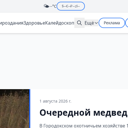
🌤️
--°C
$
--
€
--
₽
--
zł
--
мироздания
Здоровье
Калейдоскоп
Ещё
Реклама
1 августа 2026 г.
Очередной медведь
В Городокском охотничьем хозяйстве 1