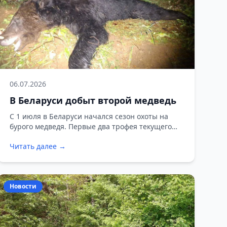
06.07.2026
В Беларуси добыт второй медведь
С 1 июля в Беларуси начался сезон охоты на
бурого медведя. Первые два трофея текущего
года уже добыты в угодьях Белорусского
Читать далее →
общества охотников и рыболовов (БООР). Оба
охотника получили разрешения на добычу в
ходе электронной жеребьевки, прошедшей в
конце июня.
Новости