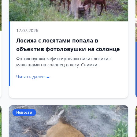
17.07.2026
Лосиха с лосятами попала в
объектив фотоловушки на солонце
Фотоловушки зафиксировали визит лосихи с
малышами на солонец в лесу. Снимки
представили специалисты Солигорской МРОС
Читать далее →
(Белорусское общество охотников и рыболовов)
16 июля.
Новости