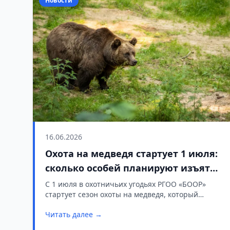
Новости
16.06.2026
Охота на медведя стартует 1 июля:
сколько особей планируют изъять
в угодьях БООР
С 1 июля в охотничьих угодьях РГОО «БООР»
стартует сезон охоты на медведя, который
продлится до 31 декабря.
Читать далее →