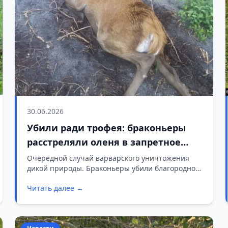
30.06.2026
Убили ради трофея: браконьеры
расстреляли оленя в запретное
время
Очередной случай варварского уничтожения
дикой природы. Браконьеры убили благородного
оленя в охотничьих угодьях Пинской МРОС, где
Читать далее →
охота сейчас строго запрещена.