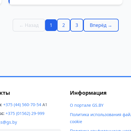
Впрочем, пугаться не стоит — на людей она не
охотится, а вот зайцам и косулям в этих краях
стоит быть начеку.
← Назад
1
2
3
Вперёд →
кты
Информация
:
+375 (44) 560-70-54
A1
О портале GS.BY
с:
+375 (01562) 29-999
Политика использования фай
cookie
gs@gs.by
Политика конфиденциальнос