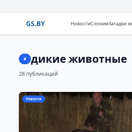
Новости
Слоним
Загадки 
дикие животные
#
28 публикаций
Новости