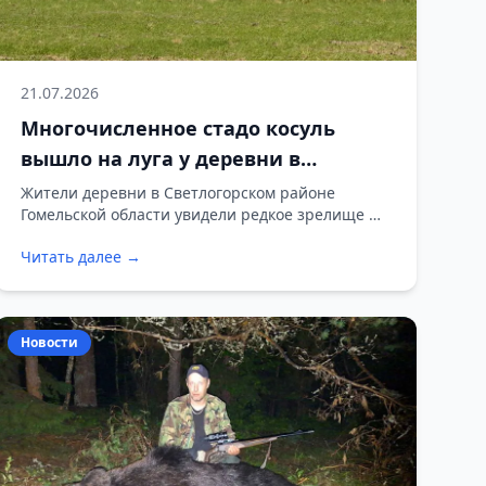
21.07.2026
Многочисленное стадо косуль
вышло на луга у деревни в
Светлогорском районе
Жители деревни в Светлогорском районе
Гомельской области увидели редкое зрелище —
большое стадо диких косуль вышло пастись на
Читать далее →
луга прямо рядом с домами. Фотографии
Светлогорской межрайонной организационной
структуры (МРОС) Белорусского общества
охотников и рыболовов показывают, как
Новости
животные спокойно отдыхают на зеленом поле.