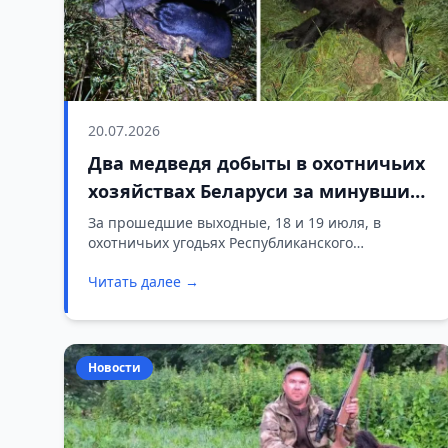
20.07.2026
Два медведя добыты в охотничьих
хозяйствах Беларуси за минувшие
выходные
За прошедшие выходные, 18 и 19 июля, в
охотничьих угодьях Республиканского
общественного объединения «Белорусское
Читать далее →
общество охотников и рыболовов» (РГОО
«БООР») добыты два самца бурого медведя.
Новости