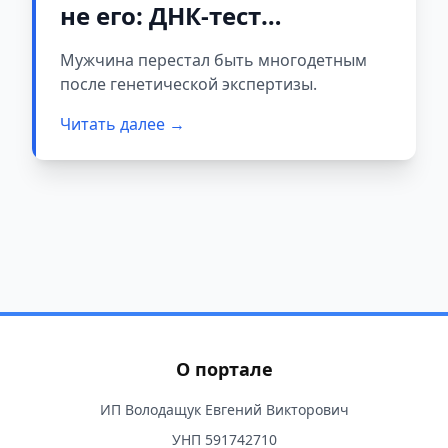
не его: ДНК-тест
шокировал жителя
Мужчина перестал быть многодетным
Брестской области
после генетической экспертизы.
Читать далее →
О портале
ИП Володащук Евгений Викторович
УНП 591742710